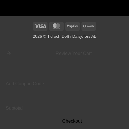
Visa
MasterCard
PayPal
Swish
(SE)
2026 © Tid och Doft i Dalsjöfors AB
Review Your Cart
Add Coupon Code
Subtotal
Checkout