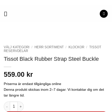
Skip
to
content
VÄLJ KATEGORI
/
HERR SORTIMENT
/
KLOCKOR
/
TISSOT
RESERVDELAR
Tissot Black Rubber Strap Steel Buckle
559.00
kr
Priserna är endast tillgängliga online
Denna produkt skickas inom 2–7 dagar. Vi kontaktar dig om det
tar längre tid.
Tissot Black Rubber Strap Steel Buckle mängd