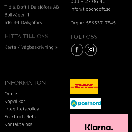
033 – 27 06 40
Tid & Doft i Dalsjöfors AB
info@tidochdoft.se
Bollvägen 1
516 34 Dalsjöfors
Orgnr: 556537-7545
HITTA TILL OSS
FÖLJ OSS
Karta / Vägbeskrivning »
INFORMATION
Om oss
Köpvillkor
Integritetspolicy
Frakt och Retur
Kontakta oss