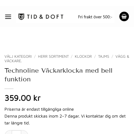
Skip
to
content
VÄLJ KATEGORI
/
HERR SORTIMENT
/
KLOCKOR
/
TAJMS
/
VÄGG &
VÄCKARE.
Technoline Väckarklocka med bell
funktion
359.00 kr
Priserna är endast tillgängliga online
Denna produkt skickas inom 2–7 dagar. Vi kontaktar dig om det
tar längre tid.
Technoline Väckarklocka med bell funktion mängd