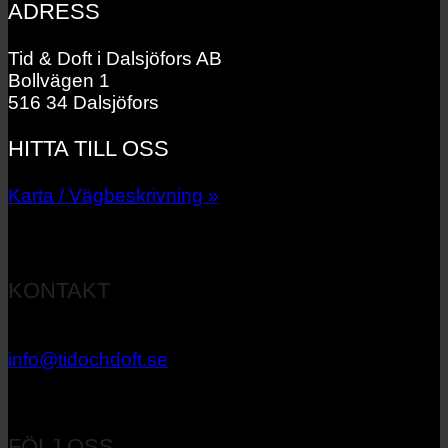
ADRESS
Tid & Doft i Dalsjöfors AB
Bollvägen 1
516 34 Dalsjöfors
HITTA TILL OSS
Karta / Vägbeskrivning »
KONTAKT
033 – 27 06 40
info@tidochdoft.se
Orgnr: 556537-7545
FÖLJ OSS