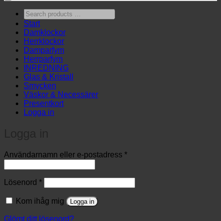
Search
products
Start
…
Damklockor
Herrklockor
Damparfym
Herrparfym
INREDNING
Glas & Kristall
Smycken
Väskor & Necessärer
Presentkort
Logga in
Logga in
Obligatoriskt
Användarnamn eller e-postadress
*
Obligatoriskt
Lösenord
*
Kom ihåg mig
Logga in
Glömt ditt lösenord?