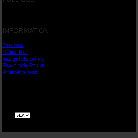
INFORMATION
Om oss
Köpvillkor
Integritetspolicy
Frakt och Retur
Kontakta oss
V