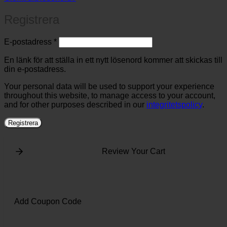
Registrera
Obligatoriskt
E-postadress
*
En länk för att ställa in ett nytt lösenord kommer att skickas till
din e-postadress.
Your personal data will be used to support your experience
throughout this website, to manage access to your account,
and for other purposes described in our
integritetspolicy
.
Registrera
Review Your Cart
Add Coupon Code