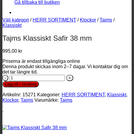
Gå tillbaka till butiken
Välj kategori
/
HERR SORTIMENT
/
Klockor
/
Tajms
/
Klassiskt
Tajms Klassiskt Safir 38 mm
995.00
kr
Priserna är endast tillgängliga online
Denna produkt skickas inom 2–7 dagar. Vi kontaktar dig om
det tar längre tid.
Tajms
Klassiskt
Lägg till i varukorg
Safir
38
Artikelnr:
15271
Kategorier:
HERR SORTIMENT
,
Klassiskt
,
mm
Klockor
,
Tajms
Varumärke:
Tajms
mängd
.