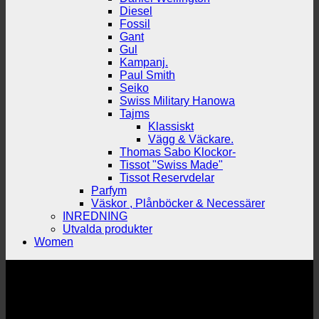
Diesel
Fossil
Gant
Gul
Kampanj.
Paul Smith
Seiko
Swiss Military Hanowa
Tajms
Klassiskt
Vägg & Väckare.
Thomas Sabo Klockor-
Tissot "Swiss Made"
Tissot Reservdelar
Parfym
Väskor , Plånböcker & Necessärer
INREDNING
Utvalda produkter
Women