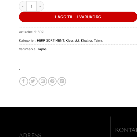
Tajms Klassiskt 38 mm mängd
LÄGG TILL I VARUKORG
Artikelnr:
51507L
Kategorier:
HERR SORTIMENT
,
Klassiskt
,
Klockor
,
Tajms
Varumärke:
Tajms
.
KONTA
ADRESS