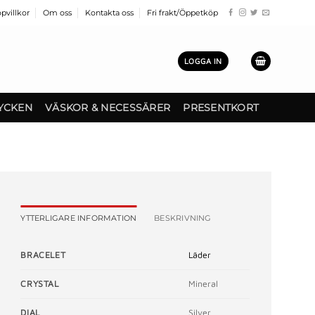
pvillkor
Om oss
Kontakta oss
Fri frakt/Öppetköp
LOGGA IN
YCKEN
VÄSKOR & NECESSÄRER
PRESENTKORT
YTTERLIGARE INFORMATION
BESKRIVNING
BRACELET
Läder
CRYSTAL
Mineral
DIAL
Silver