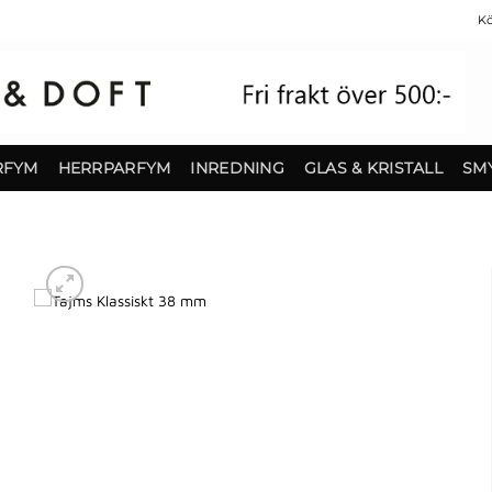
Kö
RFYM
HERRPARFYM
INREDNING
GLAS & KRISTALL
SM