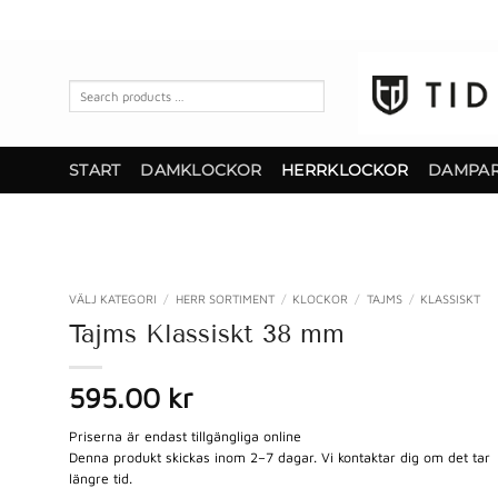
Skip
to
content
Search
products
…
START
DAMKLOCKOR
HERRKLOCKOR
DAMPA
VÄLJ KATEGORI
/
HERR SORTIMENT
/
KLOCKOR
/
TAJMS
/
KLASSISKT
Tajms Klassiskt 38 mm
595.00
kr
Priserna är endast tillgängliga online
Denna produkt skickas inom 2–7 dagar. Vi kontaktar dig om det tar
längre tid.