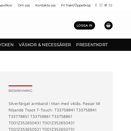
pvillkor
Om oss
Kontakta oss
Fri frakt/Öppetköp
LOGGA IN
YCKEN
VÄSKOR & NECESSÄRER
PRESENTKORT
BESKRIVNING
Silverfärgat armband i titan med viklås. Passar till
följande Tissot T-Touch: T33758841 T33758841
T33778851 T33758861 T33758861
T001Z352650431 T001Z352650431
T001Z353650521 T001Z352650731