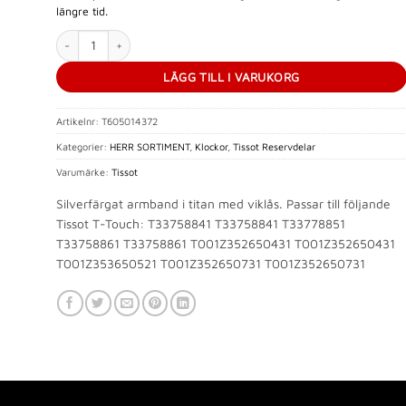
längre tid.
T-Touch Titanarmband Komplett T605014372 mängd
LÄGG TILL I VARUKORG
Artikelnr:
T605014372
Kategorier:
HERR SORTIMENT
,
Klockor
,
Tissot Reservdelar
Varumärke:
Tissot
Silverfärgat armband i titan med viklås. Passar till följande
Tissot T-Touch: T33758841 T33758841 T33778851
T33758861 T33758861 T001Z352650431 T001Z352650431
T001Z353650521 T001Z352650731 T001Z352650731