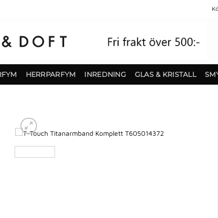
Kö
RFYM
HERRPARFYM
INREDNING
GLAS & KRISTALL
SM