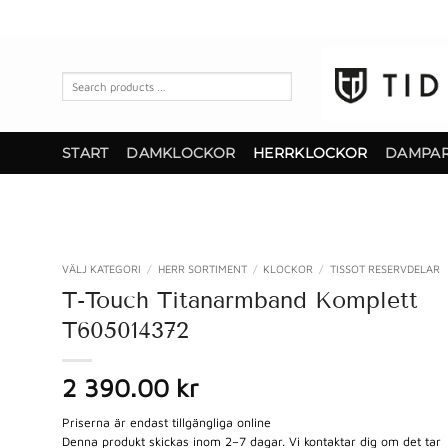
Skip
to
content
Search
products
…
START
DAMKLOCKOR
HERRKLOCKOR
DAMPA
VÄLJ KATEGORI
/
HERR SORTIMENT
/
KLOCKOR
/
TISSOT RESERVDELAR
T-Touch Titanarmband Komplett
T605014372
2 390.00
kr
Priserna är endast tillgängliga online
Denna produkt skickas inom 2–7 dagar. Vi kontaktar dig om det tar