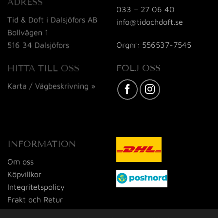
ADRESS
033 – 27 06 40
Tid & Doft i Dalsjöfors AB
info@tidochdoft.se
Bollvägen 1
Orgnr: 556537-7545
516 34 Dalsjöfors
FÖLJ OSS
HITTA TILL OSS
Karta / Vägbeskrivning »
INFORMATION
Om oss
Köpvillkor
Integritetspolicy
Frakt och Retur
Kontakta oss