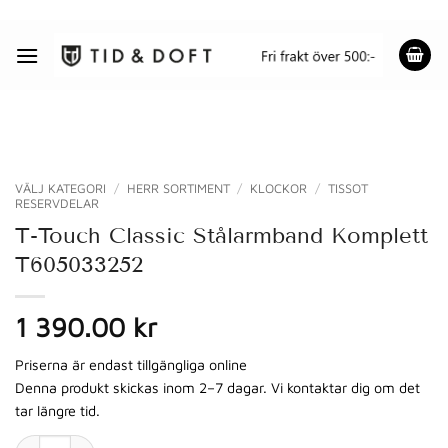
Skip
to
content
VÄLJ KATEGORI
/
HERR SORTIMENT
/
KLOCKOR
/
TISSOT
RESERVDELAR
T-Touch Classic Stålarmband Komplett
T605033252
1 390.00 kr
Priserna är endast tillgängliga online
Denna produkt skickas inom 2–7 dagar. Vi kontaktar dig om det
tar längre tid.
T-Touch Classic Stålarmband Komplett T605033252 mängd