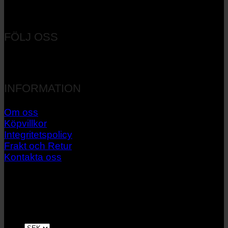
Orgnr: 556537-7545
FÖLJ OSS
INFORMATION
Om oss
Köpvillkor
Integritetspolicy
Frakt och Retur
Kontakta oss