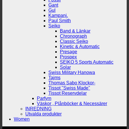
Gant
Gul
Kampanj.
Paul Smith
Seiko
Band & Länkar
Chronograph
Classic Seiko
Kinetic & Automatic
Presage
Prospex
SEIKO 5 Sports Automatic
Solar
Swiss Military Hanowa
Tajms
Thomas Sabo Klockor-
Tissot "Swiss Made"
Tissot Reservdelar
Parfym
Väskor , Plånböcker & Necessärer
INREDNING
Utvalda produkter
Women