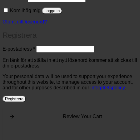
Kom ihåg mig
Logga in
Glömt ditt lösenord?
Registrera
Obligatoriskt
E-postadress
*
En länk för att ställa in ett nytt lösenord kommer att skickas till
din e-postadress.
Your personal data will be used to support your experience
throughout this website, to manage access to your account,
and for other purposes described in our
integritetspolicy
.
Registrera
Review Your Cart