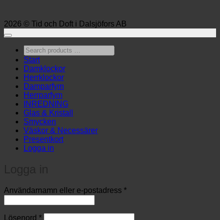
2026 © Tid och Doft i Dalsjöfors AB
Search
products
Start
…
Damklockor
Herrklockor
Damparfym
Herrparfym
INREDNING
Glas & Kristall
Smycken
Väskor & Necessärer
Presentkort
Logga in
Logga in
Obligatoriskt
Användarnamn eller e-postadress
*
Obligatoriskt
Lösenord
*