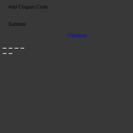
Add Coupon Code
Subtotal
Checkout