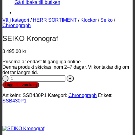
Gå tillbaka till butiken
Välj kategori
/
HERR SORTIMENT
/
Klockor
/
Seiko
/
Chronograph
SEIKO Kronograf
3 495.00
kr
Priserna är endast tillgängliga online
Denna produkt skickas inom 2–7 dagar. Vi kontaktar dig om
det tar längre tid.
SEIKO
Kronograf
Lägg till i varukorg
mängd
Artikelnr:
SSB430P1
Kategori:
Chronograph
Etikett:
SSB430P1