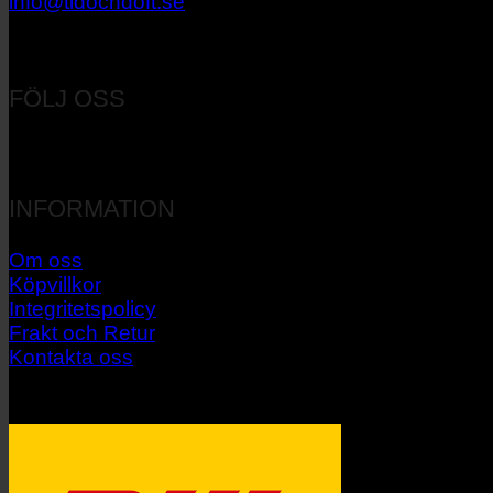
info@tidochdoft.se
Orgnr: 556537-7545
FÖLJ OSS
INFORMATION
Om oss
Köpvillkor
Integritetspolicy
Frakt och Retur
Kontakta oss