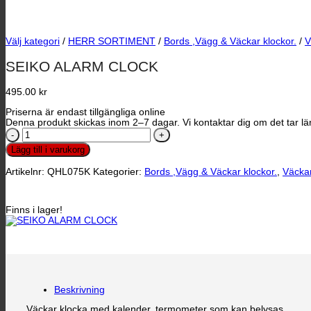
Välj kategori
/
HERR SORTIMENT
/
Bords ,Vägg & Väckar klockor.
/
V
SEIKO ALARM CLOCK
495.00
kr
Priserna är endast tillgängliga online
Denna produkt skickas inom 2–7 dagar. Vi kontaktar dig om det tar län
SEIKO
ALARM
Lägg till i varukorg
CLOCK
mängd
Artikelnr:
QHL075K
Kategorier:
Bords ,Vägg & Väckar klockor.
,
Väcka
Finns i lager!
Beskrivning
Väckar klocka med kalender, termometer som kan belysas.