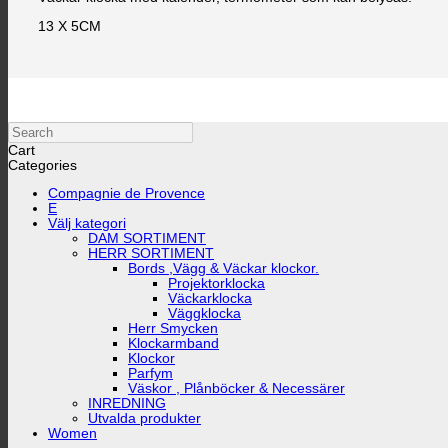
13 X 5CM
Search
Cart
Categories
Compagnie de Provence
E
Välj kategori
DAM SORTIMENT
HERR SORTIMENT
Bords ,Vägg & Väckar klockor.
Projektorklocka
Väckarklocka
Väggklocka
Herr Smycken
Klockarmband
Klockor
Parfym
Väskor , Plånböcker & Necessärer
INREDNING
Utvalda produkter
Women