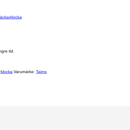
äckarklocka
gre tid.
rklocka
Varumärke:
Tajms