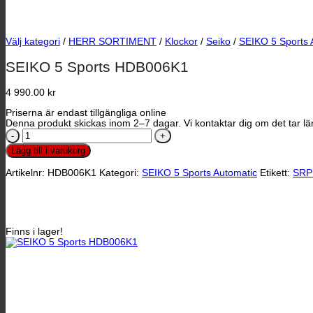
Välj kategori
/
HERR SORTIMENT
/
Klockor
/
Seiko
/
SEIKO 5 Sports 
SEIKO 5 Sports HDB006K1
4 990.00
kr
Priserna är endast tillgängliga online
Denna produkt skickas inom 2–7 dagar. Vi kontaktar dig om det tar län
SEIKO
5
Lägg till i varukorg
Sports
HDB006K1
Artikelnr:
HDB006K1
Kategori:
SEIKO 5 Sports Automatic
Etikett:
SRP
mängd
Finns i lager!