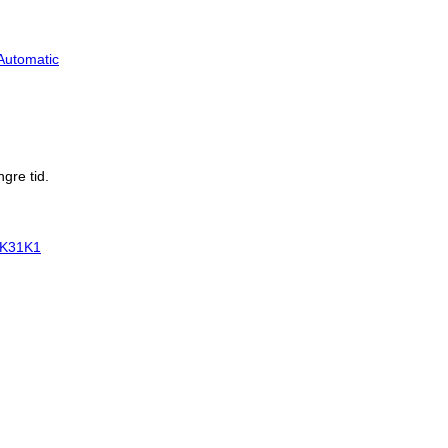
Automatic
gre tid.
K31K1