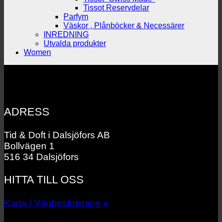
Tissot Reservdelar
Parfym
Väskor , Plånböcker & Necessärer
INREDNING
Utvalda produkter
Women
ADRESS
Tid & Doft i Dalsjöfors AB
Bollvägen 1
516 34 Dalsjöfors
HITTA TILL OSS
Karta / Vägbeskrivning »