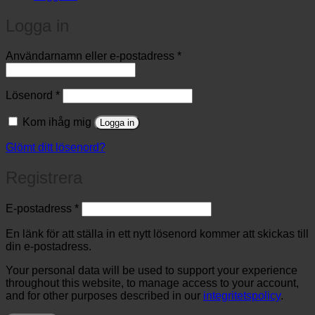
Logga in
Obligatoriskt
Användarnamn eller e-postadress
*
Obligatoriskt
Lösenord
*
Kom ihåg mig
Logga in
Glömt ditt lösenord?
Registrera
Obligatoriskt
E-postadress
*
En länk för att ställa in ett nytt lösenord kommer att skickas till
din e-postadress.
Your personal data will be used to support your experience
throughout this website, to manage access to your account,
and for other purposes described in our
integritetspolicy
.