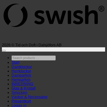
2026 © Tid och Doft i Dalsjöfors AB
Search
products
Start
…
Damklockor
Herrklockor
Damparfym
Herrparfym
INREDNING
Glas & Kristall
Smycken
Väskor & Necessärer
Presentkort
Logga in