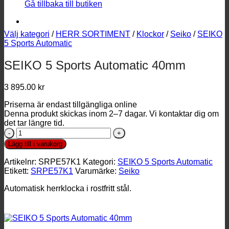
Gå tillbaka till butiken
Välj kategori
/
HERR SORTIMENT
/
Klockor
/
Seiko
/
SEIKO
5 Sports Automatic
SEIKO 5 Sports Automatic 40mm
3 895.00
kr
Priserna är endast tillgängliga online
Denna produkt skickas inom 2–7 dagar. Vi kontaktar dig om
det tar längre tid.
SEIKO
5
Lägg till i varukorg
Sports
Automatic
Artikelnr:
SRPE57K1
Kategori:
SEIKO 5 Sports Automatic
40mm
Etikett:
SRPE57K1
Varumärke:
Seiko
mängd
Automatisk herrklocka i rostfritt stål.