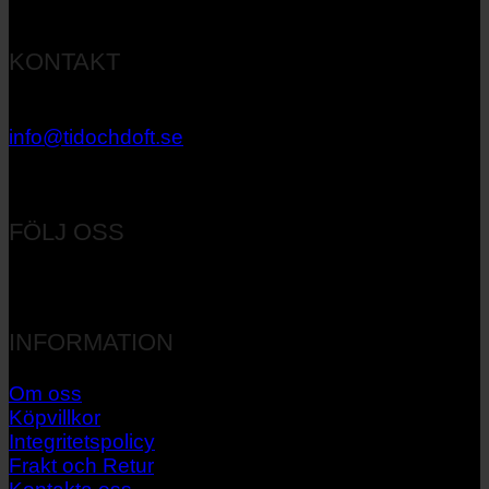
KONTAKT
033 – 27 06 40
info@tidochdoft.se
Orgnr: 556537-7545
FÖLJ OSS
INFORMATION
Om oss
Köpvillkor
Integritetspolicy
Frakt och Retur