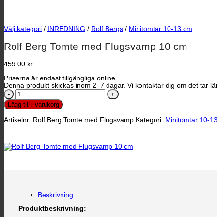
Välj kategori
/
INREDNING
/
Rolf Bergs
/
Minitomtar 10-13 cm
Rolf Berg Tomte med Flugsvamp 10 cm
459.00
kr
Priserna är endast tillgängliga online
Denna produkt skickas inom 2–7 dagar. Vi kontaktar dig om det tar län
Rolf
Berg
Lägg till i varukorg
Tomte
med
Artikelnr:
Rolf Berg Tomte med Flugsvamp
Kategori:
Minitomtar 10-1
Flugsvamp
10
cm
mängd
Beskrivning
Produktbeskrivning: