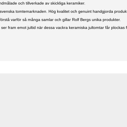
ndmålade och tillverkade av skickliga keramiker.
en svenska tomtemarknaden. Hög kvalitet och genuint handgjorda produk
 förstå varför så många samlar och gillar Rolf Bergs unika produkter.
ser fram emot jultid när dessa vackra keramiska jultomtar får plockas 