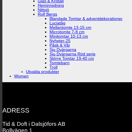
Glas & Kristall
Heminredning
Nittsjö
Rolf Bergs
Blandade Tomtar & adventdekorationer
Luciatåg
Mellantomte 13-15 cm
Microtomte 7-8 cm
Minitomtar 10-13 cm
Nyheter-25
Påsk & Vår
Sju Dvärgarna
Sju Dvärgarna Röd serie
Större Tomtar 19-40 cm
Tomtebarn
Troll
Utvalda produkter
Women
ADRESS
Tid & Doft i Dalsjöfors AB
Bollvägen 1