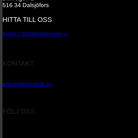
516 34 Dalsjöfors
HITTA TILL OSS
Karta / Vägbeskrivning »
KONTAKT
033 – 27 06 40
info@tidochdoft.se
Orgnr: 556537-7545
FÖLJ OSS