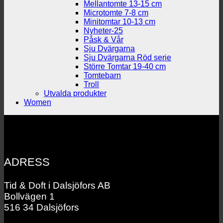
Mellantomte 13-15 cm
Microtomte 7-8 cm
Minitomtar 10-13 cm
Nyheter-25
Påsk & Vår
Sju Dvärgarna
Sju Dvärgarna Röd serie
Större Tomtar 19-40 cm
Tomtebarn
Troll
Utvalda produkter
Women
ADRESS
Tid & Doft i Dalsjöfors AB
Bollvägen 1
516 34 Dalsjöfors