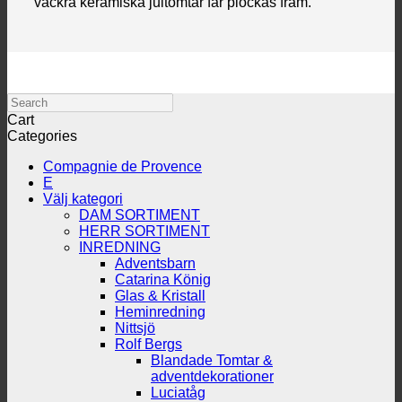
vackra keramiska jultomtar får plockas fram.
Search
Cart
Categories
Compagnie de Provence
E
Välj kategori
DAM SORTIMENT
HERR SORTIMENT
INREDNING
Adventsbarn
Catarina König
Glas & Kristall
Heminredning
Nittsjö
Rolf Bergs
Blandade Tomtar &
adventdekorationer
Luciatåg