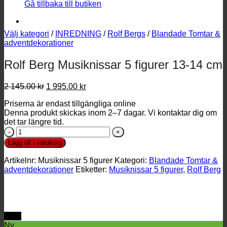
Gå tillbaka till butiken
Välj kategori
/
INREDNING
/
Rolf Bergs
/
Blandade Tomtar &
adventdekorationer
Rolf Berg Musiknissar 5 figurer 13-14 cm
Det
Det
2 145.00
kr
1 995.00
kr
ursprungliga
nuvarande
Priserna är endast tillgängliga online
priset
priset
Denna produkt skickas inom 2–7 dagar. Vi kontaktar dig om
var:
är:
det tar längre tid.
2
1
Rolf
145.00 kr.
995.00 kr.
Berg
Lägg till i varukorg
Musiknissar
5
Artikelnr:
Musiknissar 5 figurer
Kategori:
Blandade Tomtar &
figurer
adventdekorationer
Etiketter:
Musiknissar 5 figurer
,
Rolf Berg
13-
14
cm
mängd
REA
Ny