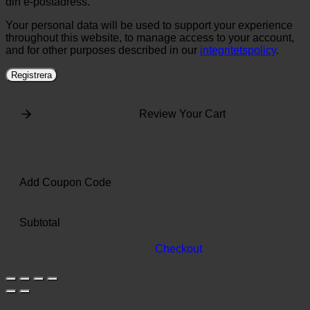
din e-postadress.
Your personal data will be used to support your experience
throughout this website, to manage access to your account,
and for other purposes described in our
integritetspolicy
.
Registrera
Review Your Cart
Add Coupon Code
Subtotal
Checkout