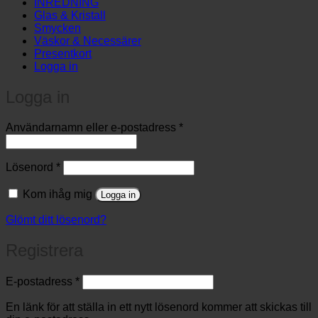
INREDNING
Glas & Kristall
Smycken
Väskor & Necessärer
Presentkort
Logga in
Logga in
Obligatoriskt
Användarnamn eller e-postadress
*
Obligatoriskt
Lösenord
*
Kom ihåg mig
Logga in
Glömt ditt lösenord?
Registrera
Obligatoriskt
E-postadress
*
En länk för att ställa in ett nytt lösenord kommer att skickas till