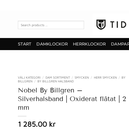
Skip
to
content
Search
products
…
START
DAMKLOCKOR
HERRKLOCKOR
DAMPA
VÄLJ KATEGORI
/
DAM SORTIMENT
/
SMYCKEN
/
HERR SMYCKEN
/
BY
BILLGREN
/
BY BILLGREN HALSBAND
Nobel By Billgren –
Silverhalsband | Oxiderat flätat | 2
mm
1 285.00 kr