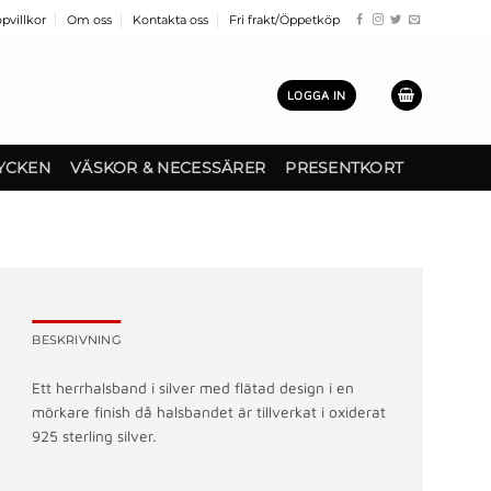
pvillkor
Om oss
Kontakta oss
Fri frakt/Öppetköp
LOGGA IN
YCKEN
VÄSKOR & NECESSÄRER
PRESENTKORT
BESKRIVNING
Ett herrhalsband i silver med flätad design i en
mörkare finish då halsbandet är tillverkat i oxiderat
925 sterling silver.