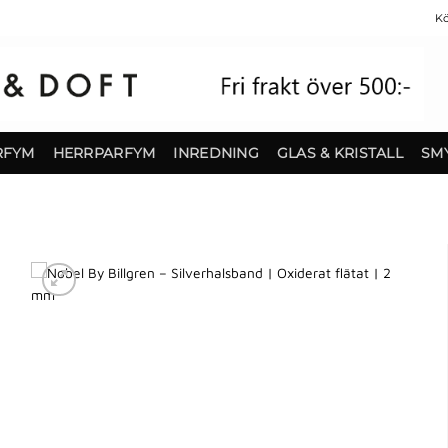
Kö
RFYM
HERRPARFYM
INREDNING
GLAS & KRISTALL
SM