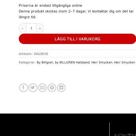
Priserna är endast tillgängliga online
Denna produkt skickas inom 2–7 dagar. Vi kontaktar dig om det tar
längre tid.
Nobel By Billgren – Silverhalsband | Oxiderat flätat | 2 mm mängd
LÄGG TILL I VARUKORG
Artikelnr:
NN29016
Kategorier:
By Billgren
,
by BILLGREN Halsband
,
Herr Smycken
,
Herr Smycken