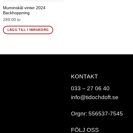
Muminskål vinter 2024
Backhoppning
289.00
kr
LÄGG TILL I VARUKORG
KONTAKT
033 – 27 06 40
info@tidochdoft.se
Orgnr: 556537-7545
FÖLJ OSS