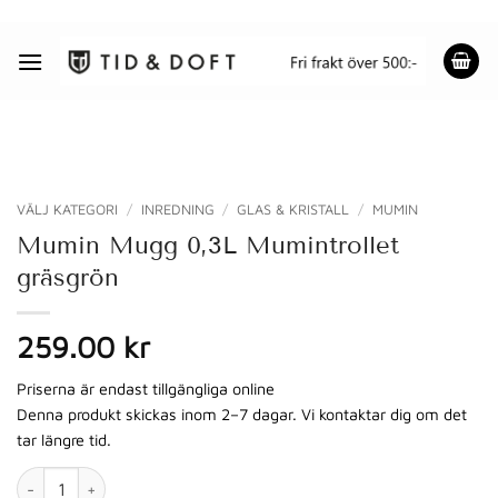
Skip
to
content
VÄLJ KATEGORI
/
INREDNING
/
GLAS & KRISTALL
/
MUMIN
Mumin Mugg 0,3L Mumintrollet
gräsgrön
259.00 kr
Priserna är endast tillgängliga online
Denna produkt skickas inom 2–7 dagar. Vi kontaktar dig om det
tar längre tid.
Mumin Mugg 0,3L Mumintrollet gräsgrön mängd