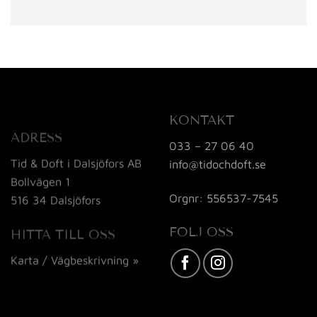
KONTAKT
ADRESS
033 – 27 06 40
Tid & Doft i Dalsjöfors AB
info@tidochdoft.se
Bollvägen 1
Orgnr: 556537-7545
516 34 Dalsjöfors
FÖLJ OSS
HITTA TILL OSS
Karta / Vägbeskrivning »