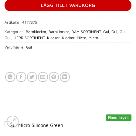
LÄGG TILL I VARUKORG
Artikelnr:
4177375
Kategorier:
Barnklockor
,
Barnklockor
,
DAM SORTIMENT
,
Gul
,
Gul
,
Gul,
,
Gul.
,
HERR SORTIMENT
,
Klockor
,
Klockor
,
Micro
,
Micro
Varumärke:
Gul
Finns i lager!