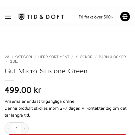
Skip
to
content
VÄLJ KATEGORI
/
HERR SORTIMENT
/
KLOCKOR
/
BARNKLOCKOR
/
GUL.
Gul Micro Silicone Green
499.00 kr
Priserna är endast tillgängliga online
Denna produkt skickas inom 2–7 dagar. Vi kontaktar dig om det
tar längre tid.
Gul Micro Silicone Green mängd