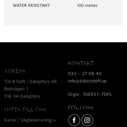
WATER RESISTANT
100 metres
KONTAKT
ADRESS
033 – 27 06 40
info@tidochdoft.se
Tid & Doft i Dalsjöfors AB
Bollvägen 1
Orgnr: 556537-7545
516 34 Dalsjöfors
FÖLJ OSS
HITTA TILL OSS
Karta / Vägbeskrivning »