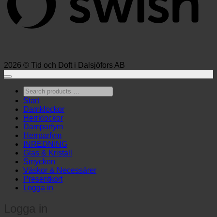
2026 © Tid och Doft i Dalsjöfors AB
Search
products
Start
…
Damklockor
Herrklockor
Damparfym
Herrparfym
INREDNING
Glas & Kristall
Smycken
Väskor & Necessärer
Presentkort
Logga in
Logga in