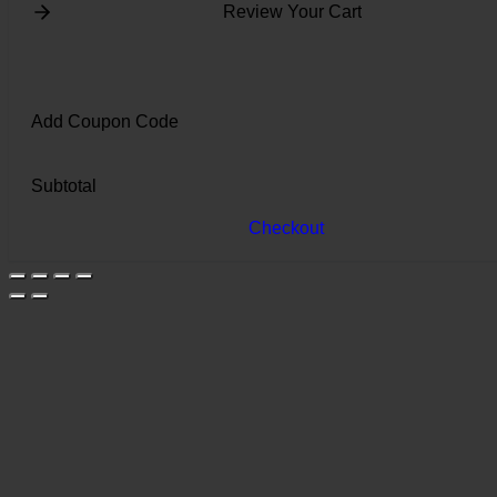
Review Your Cart
Add Coupon Code
Subtotal
Checkout