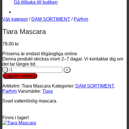
Gå tillbaka till butiken
Välj kategori
/
DAM SORTIMENT
/
Parfym
Tiara Mascara
79.00
kr
Priserna är endast tillgängliga online
Denna produkt skickas inom 2–7 dagar. Vi kontaktar dig om
det tar längre tid.
Tiara
Mascara
Lägg till i varukorg
mängd
Artikelnr:
Tiara Mascara
Kategorier:
DAM SORTIMENT
,
Parfym
Varumärke:
Tiara
Svart vattenlöslig mascara.
Finns i lager!