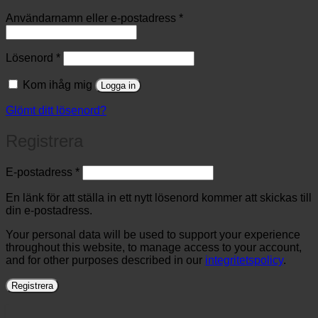
Obligatoriskt
Användarnamn eller e-postadress
*
Obligatoriskt
Lösenord
*
Kom ihåg mig
Logga in
Glömt ditt lösenord?
Registrera
Obligatoriskt
E-postadress
*
En länk för att ställa in ett nytt lösenord kommer att skickas till
din e-postadress.
Your personal data will be used to support your experience
throughout this website, to manage access to your account,
and for other purposes described in our
integritetspolicy
.
Registrera