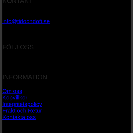
KONTAKT
033 – 27 06 40
info@tidochdoft.se
Orgnr: 556537-7545
FÖLJ OSS
INFORMATION
Om oss
Köpvillkor
Integritetspolicy
Frakt och Retur
Kontakta oss