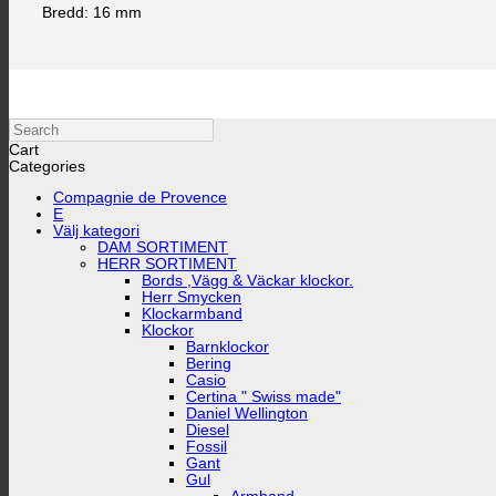
Bredd: 16 mm
Search
Cart
Categories
Compagnie de Provence
E
Välj kategori
DAM SORTIMENT
HERR SORTIMENT
Bords ,Vägg & Väckar klockor.
Herr Smycken
Klockarmband
Klockor
Barnklockor
Bering
Casio
Certina " Swiss made"
Daniel Wellington
Diesel
Fossil
Gant
Gul