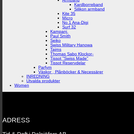
Armband
Kardborreband
Silikon armband
Kite 35
Micro
No.1 Ana-Digi
Surf 32
Kampanj.
Paul Smith
Seiko
Swiss Military Hanowa
Tajms
Thomas Sabo Klockor-
Tissot "Swiss Made"
Tissot Reservdelar
Parfym
Väskor , Plånböcker & Necessärer
INREDNING
Utvalda produkter
Women
ADRESS