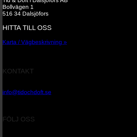
Tid & Doft i Dalsjöfors AB
Bollvägen 1
516 34 Dalsjöfors
HITTA TILL OSS
Karta / Vägbeskrivning »
KONTAKT
033 – 27 06 40
info@tidochdoft.se
Orgnr: 556537-7545
FÖLJ OSS