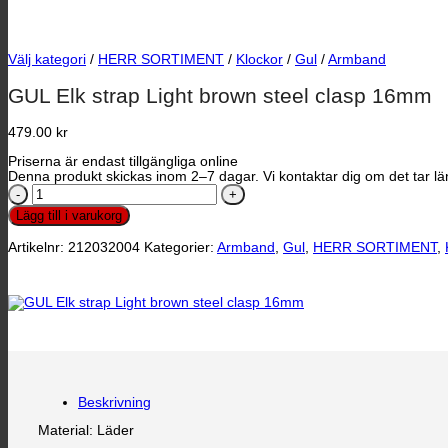
Välj kategori
/
HERR SORTIMENT
/
Klockor
/
Gul
/
Armband
GUL Elk strap Light brown steel clasp 16mm
479.00
kr
Priserna är endast tillgängliga online
Denna produkt skickas inom 2–7 dagar. Vi kontaktar dig om det tar län
GUL
Elk
Lägg till i varukorg
strap
Light
Artikelnr:
212032004
Kategorier:
Armband
,
Gul
,
HERR SORTIMENT
,
brown
steel
clasp
16mm
mängd
Beskrivning
Material: Läder