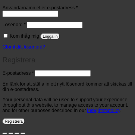
Obligatoriskt
Användarnamn eller e-postadress
*
Obligatoriskt
Lösenord
*
Kom ihåg mig
Logga in
Glömt ditt lösenord?
Registrera
Obligatoriskt
E-postadress
*
En länk för att ställa in ett nytt lösenord kommer att skickas till
din e-postadress.
Your personal data will be used to support your experience
throughout this website, to manage access to your account,
and for other purposes described in our
integritetspolicy
.
Registrera