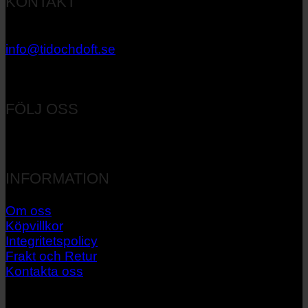
KONTAKT
033 – 27 06 40
info@tidochdoft.se
Orgnr: 556537-7545
FÖLJ OSS
INFORMATION
Om oss
Köpvillkor
Integritetspolicy
Frakt och Retur
Kontakta oss