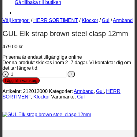
Gå tillbaka till butiken
Välj kategori
/
HERR SORTIMENT
/
Klockor
/
Gul
/
Armband
GUL Elk strap brown steel clasp 12mm
479.00
kr
Priserna är endast tillgängliga online
Denna produkt skickas inom 2–7 dagar. Vi kontaktar dig om
det tar längre tid.
GUL
Elk
Lägg till i varukorg
strap
brown
Artikelnr:
212012000
Kategorier:
Armband
,
Gul
,
HERR
steel
SORTIMENT
,
Klockor
Varumärke:
Gul
clasp
12mm
mängd