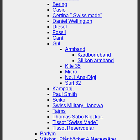
Bering
Casio
Certina " Swiss made"
Daniel Wellington
Diesel
Fossil
Gant
Gul
Armband
Kardborreband
Silikon armband
Kite 35
Micro
No.1 Ana-Digi
Surf 32
Kampanj.
Paul Smith
Seiko
Swiss Military Hanowa
Tajms
Thomas Sabo Klockor-
Tissot "Swiss Made"
Tissot Reservdelar
Parfym
Väskor , Plånböcker & Necessärer