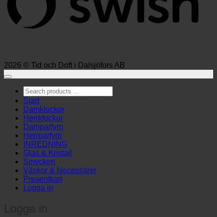
2026 © Tid och Doft i Dalsjöfors AB
Search
products
Start
…
Damklockor
Herrklockor
Damparfym
Herrparfym
INREDNING
Glas & Kristall
Smycken
Väskor & Necessärer
Presentkort
Logga in
Logga in