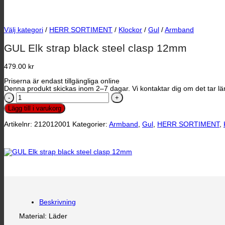
Välj kategori
/
HERR SORTIMENT
/
Klockor
/
Gul
/
Armband
GUL Elk strap black steel clasp 12mm
479.00
kr
Priserna är endast tillgängliga online
Denna produkt skickas inom 2–7 dagar. Vi kontaktar dig om det tar län
GUL
Elk
Lägg till i varukorg
strap
black
Artikelnr:
212012001
Kategorier:
Armband
,
Gul
,
HERR SORTIMENT
,
steel
clasp
12mm
mängd
Beskrivning
Material: Läder