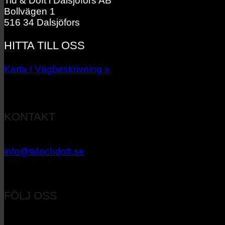
Tid & Doft i Dalsjöfors AB
Bollvägen 1
516 34 Dalsjöfors
HITTA TILL OSS
Karta / Vägbeskrivning »
KONTAKT
033 – 27 06 40
info@tidochdoft.se
Orgnr: 556537-7545
FÖLJ OSS