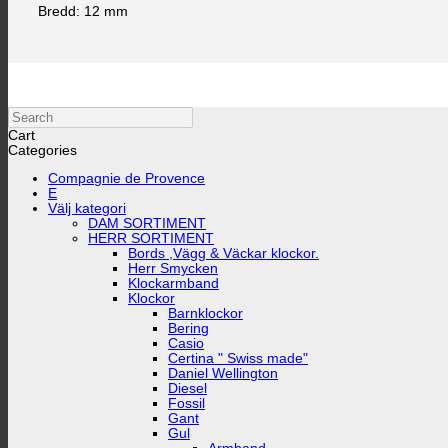
Bredd: 12 mm
Search
Cart
Categories
Compagnie de Provence
E
Välj kategori
DAM SORTIMENT
HERR SORTIMENT
Bords ,Vägg & Väckar klockor.
Herr Smycken
Klockarmband
Klockor
Barnklockor
Bering
Casio
Certina " Swiss made"
Daniel Wellington
Diesel
Fossil
Gant
Gul