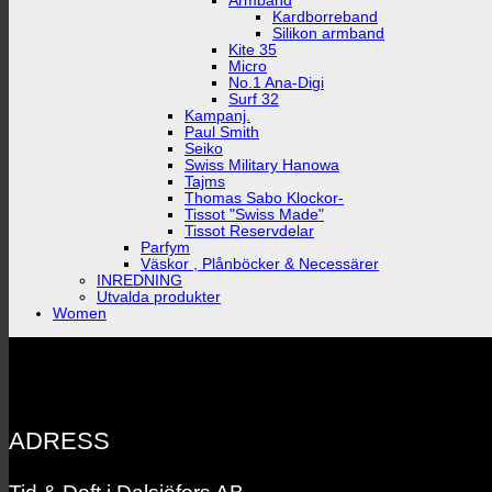
Armband
Kardborreband
Silikon armband
Kite 35
Micro
No.1 Ana-Digi
Surf 32
Kampanj.
Paul Smith
Seiko
Swiss Military Hanowa
Tajms
Thomas Sabo Klockor-
Tissot "Swiss Made"
Tissot Reservdelar
Parfym
Väskor , Plånböcker & Necessärer
INREDNING
Utvalda produkter
Women
ADRESS