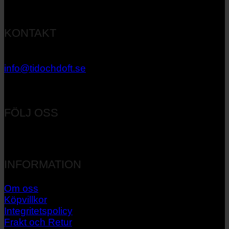
KONTAKT
033 – 27 06 40
info@tidochdoft.se
Orgnr: 556537-7545
FÖLJ OSS
INFORMATION
Om oss
Köpvillkor
Integritetspolicy
Frakt och Retur