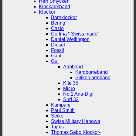
Herr Smycken
Klockarmband
Klockor
Barnklockor
Bering
Casio
Certina " Swiss made"
Daniel Wellington
Diesel
Fossil
Gant
Gul
Armband
Kardborreband
Silikon armband
Kite 35
Micro
No.1 Ana-Digi
Surf 32
Kampanj.
Paul Smith
Seiko
Swiss Military Hanowa
Tajms
Thomas Sabo Klockor-