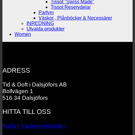
Tissot "Swiss Made"
Tissot Reservdelar
Parfym
Väskor , Plånböcker & Necessärer
INREDNING
Utvalda produkter
Women
ADRESS
Tid & Doft i Dalsjöfors AB
Bollvägen 1
516 34 Dalsjöfors
HITTA TILL OSS
Karta / Vägbeskrivning »