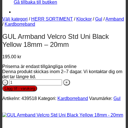
Gå tillbaka till butiken
Välj kategori
/
HERR SORTIMENT
/
Klockor
/
Gul
/
Armband
/
Kardborreband
GUL Armband Velcro Std Uni Black
Yellow 18mm – 20mm
195.00
kr
Priserna är endast tillgängliga online
Denna produkt skickas inom 2–7 dagar. Vi kontaktar dig om
det tar längre tid.
GUL
Armband
Lägg till i varukorg
Velcro
Std
Artikelnr:
439518
Kategori:
Kardborreband
Varumärke:
Gul
Uni
Black
Yellow
18mm
-
20mm