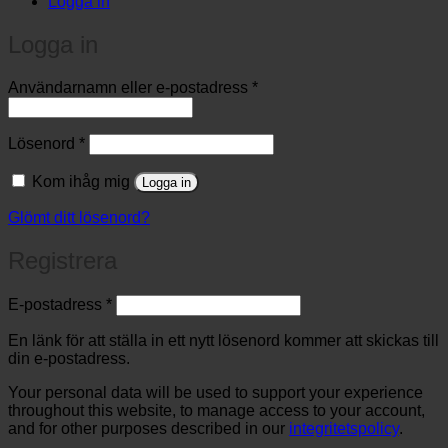
Logga in
Logga in
Obligatoriskt
Användarnamn eller e-postadress
*
Obligatoriskt
Lösenord
*
Kom ihåg mig
Logga in
Glömt ditt lösenord?
Registrera
Obligatoriskt
E-postadress
*
En länk för att ställa in ett nytt lösenord kommer att skickas till
din e-postadress.
Your personal data will be used to support your experience
throughout this website, to manage access to your account,
and for other purposes described in our
integritetspolicy
.