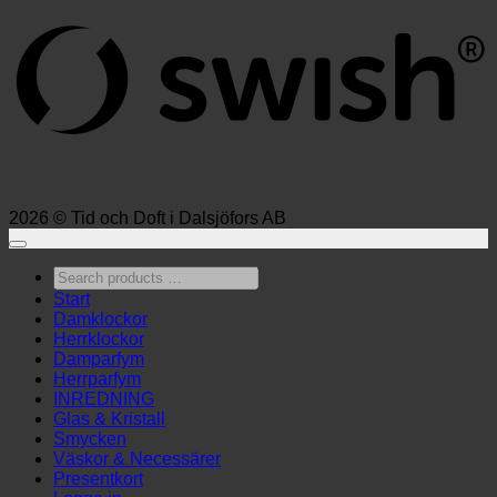
2026 © Tid och Doft i Dalsjöfors AB
Search
products
Start
…
Damklockor
Herrklockor
Damparfym
Herrparfym
INREDNING
Glas & Kristall
Smycken
Väskor & Necessärer
Presentkort