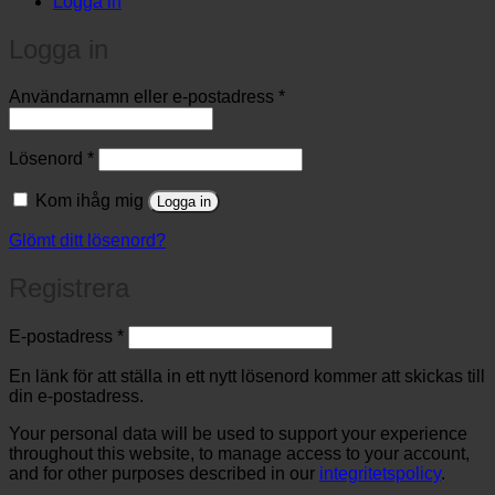
Logga in
Logga in
Obligatoriskt
Användarnamn eller e-postadress
*
Obligatoriskt
Lösenord
*
Kom ihåg mig
Logga in
Glömt ditt lösenord?
Registrera
Obligatoriskt
E-postadress
*
En länk för att ställa in ett nytt lösenord kommer att skickas till
din e-postadress.
Your personal data will be used to support your experience
throughout this website, to manage access to your account,
and for other purposes described in our
integritetspolicy
.