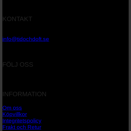
KONTAKT
033 – 27 06 40
info@tidochdoft.se
Orgnr: 556537-7545
FÖLJ OSS
INFORMATION
Om oss
Köpvillkor
Integritetspolicy
Frakt och Retur