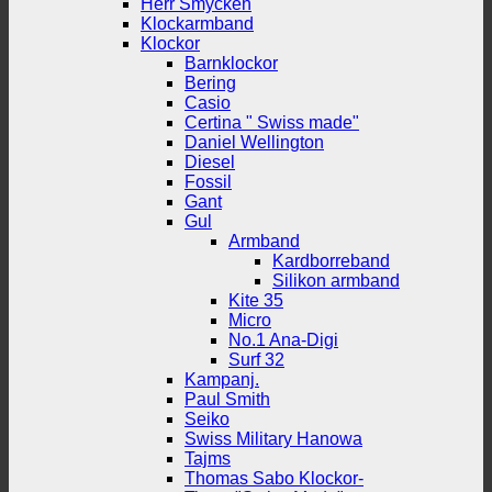
Herr Smycken
Klockarmband
Klockor
Barnklockor
Bering
Casio
Certina " Swiss made"
Daniel Wellington
Diesel
Fossil
Gant
Gul
Armband
Kardborreband
Silikon armband
Kite 35
Micro
No.1 Ana-Digi
Surf 32
Kampanj.
Paul Smith
Seiko
Swiss Military Hanowa
Tajms
Thomas Sabo Klockor-