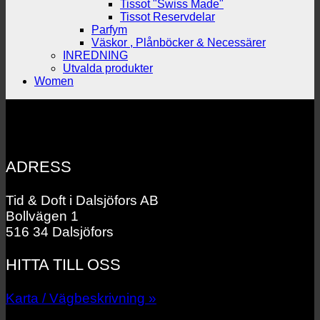
Tissot "Swiss Made"
Tissot Reservdelar
Parfym
Väskor , Plånböcker & Necessärer
INREDNING
Utvalda produkter
Women
ADRESS
Tid & Doft i Dalsjöfors AB
Bollvägen 1
516 34 Dalsjöfors
HITTA TILL OSS
Karta / Vägbeskrivning »