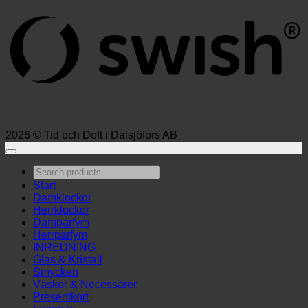
2026 © Tid och Doft i Dalsjöfors AB
Search
products
Start
…
Damklockor
Herrklockor
Damparfym
Herrparfym
INREDNING
Glas & Kristall
Smycken
Väskor & Necessärer
Presentkort