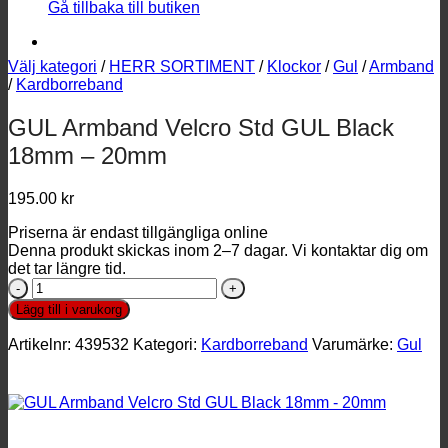
Gå tillbaka till butiken
Välj kategori
/
HERR SORTIMENT
/
Klockor
/
Gul
/
Armband
/
Kardborreband
GUL Armband Velcro Std GUL Black
18mm – 20mm
195.00
kr
Priserna är endast tillgängliga online
Denna produkt skickas inom 2–7 dagar. Vi kontaktar dig om
det tar längre tid.
GUL
Armband
Lägg till i varukorg
Velcro
Std
Artikelnr:
439532
Kategori:
Kardborreband
Varumärke:
Gul
GUL
Black
18mm
-
20mm
mängd