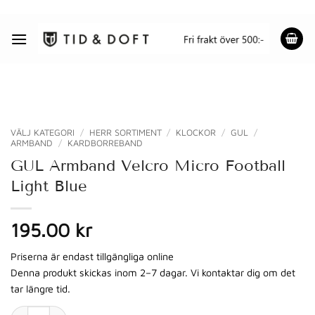
Skip
to
content
VÄLJ KATEGORI
/
HERR SORTIMENT
/
KLOCKOR
/
GUL
/
ARMBAND
/
KARDBORREBAND
GUL Armband Velcro Micro Football
Light Blue
195.00 kr
Priserna är endast tillgängliga online
Denna produkt skickas inom 2–7 dagar. Vi kontaktar dig om det
tar längre tid.
GUL Armband Velcro Micro Football Light Blue mängd