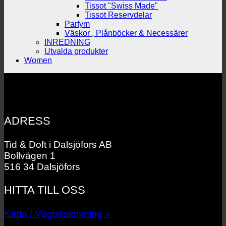
Tissot "Swiss Made"
Tissot Reservdelar
Parfym
Väskor , Plånböcker & Necessärer
INREDNING
Utvalda produkter
Women
ADRESS
Tid & Doft i Dalsjöfors AB
Bollvägen 1
516 34 Dalsjöfors
HITTA TILL OSS
Karta / Vägbeskrivning »