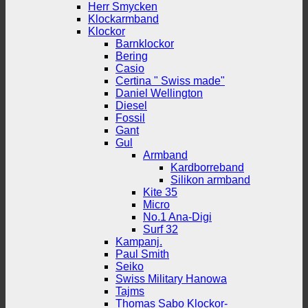
Herr Smycken
Klockarmband
Klockor
Barnklockor
Bering
Casio
Certina " Swiss made"
Daniel Wellington
Diesel
Fossil
Gant
Gul
Armband
Kardborreband
Silikon armband
Kite 35
Micro
No.1 Ana-Digi
Surf 32
Kampanj.
Paul Smith
Seiko
Swiss Military Hanowa
Tajms
Thomas Sabo Klockor-