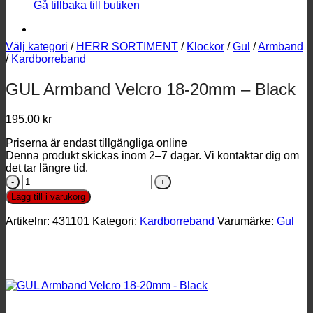
Gå tillbaka till butiken
Välj kategori
/
HERR SORTIMENT
/
Klockor
/
Gul
/
Armband
/
Kardborreband
GUL Armband Velcro 18-20mm – Black
195.00
kr
Priserna är endast tillgängliga online
Denna produkt skickas inom 2–7 dagar. Vi kontaktar dig om
det tar längre tid.
GUL
Armband
Lägg till i varukorg
Velcro
18-
Artikelnr:
431101
Kategori:
Kardborreband
Varumärke:
Gul
20mm
-
Black
mängd