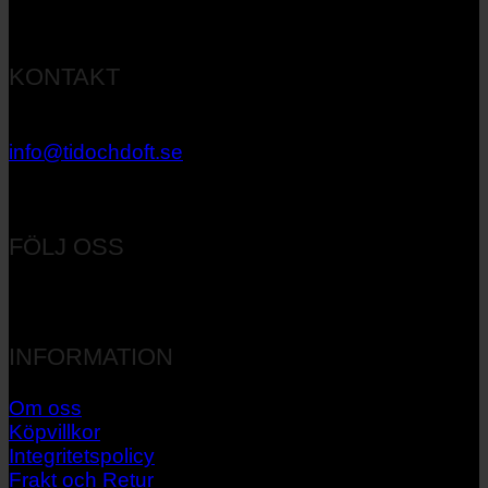
KONTAKT
033 – 27 06 40
info@tidochdoft.se
Orgnr: 556537-7545
FÖLJ OSS
INFORMATION
Om oss
Köpvillkor
Integritetspolicy
Frakt och Retur