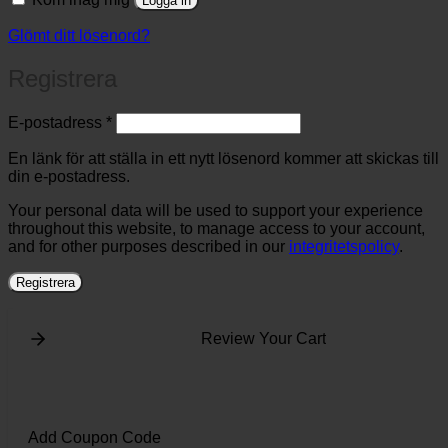
Logga in
Glömt ditt lösenord?
Registrera
Obligatoriskt
E-postadress
*
En länk för att ställa in ett nytt lösenord kommer att skickas till
din e-postadress.
Your personal data will be used to support your experience
throughout this website, to manage access to your account,
and for other purposes described in our
integritetspolicy
.
Registrera
Review Your Cart
Add Coupon Code