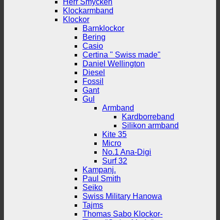
Herr Smycken
Klockarmband
Klockor
Barnklockor
Bering
Casio
Certina " Swiss made"
Daniel Wellington
Diesel
Fossil
Gant
Gul
Armband
Kardborreband
Silikon armband
Kite 35
Micro
No.1 Ana-Digi
Surf 32
Kampanj.
Paul Smith
Seiko
Swiss Military Hanowa
Tajms
Thomas Sabo Klockor-