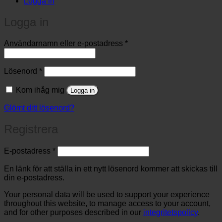
Logga in
Logga in
Obligatoriskt
Användarnamn eller e-postadress
*
Obligatoriskt
Lösenord
*
Kom ihåg mig
Logga in
Glömt ditt lösenord?
Registrera
Obligatoriskt
E-postadress
*
En länk för att ställa in ett nytt lösenord kommer att skickas till
din e-postadress.
Your personal data will be used to support your experience
throughout this website, to manage access to your account,
and for other purposes described in our
integritetspolicy
.