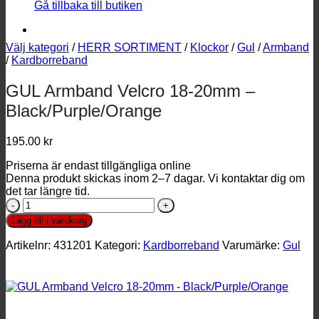
Gå tillbaka till butiken
Välj kategori
/
HERR SORTIMENT
/
Klockor
/
Gul
/
Armband
/
Kardborreband
GUL Armband Velcro 18-20mm –
Black/Purple/Orange
195.00
kr
Priserna är endast tillgängliga online
Denna produkt skickas inom 2–7 dagar. Vi kontaktar dig om
det tar längre tid.
GUL
Armband
Lägg till i varukorg
Velcro
18-
Artikelnr:
431201
Kategori:
Kardborreband
Varumärke:
Gul
20mm
-
Black/Purple/Orange
mängd