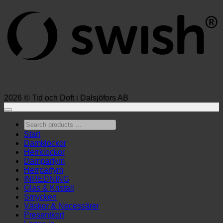
2026 © Tid och Doft i Dalsjöfors AB
Search
products
Start
…
Damklockor
Herrklockor
Damparfym
Herrparfym
INREDNING
Glas & Kristall
Smycken
Väskor & Necessärer
Presentkort