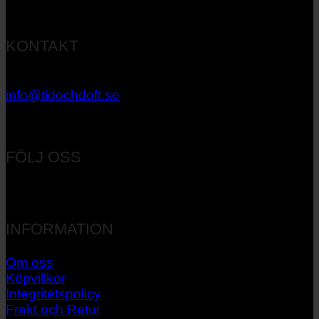
KONTAKT
033 – 27 06 40
info@tidochdoft.se
Orgnr: 556537-7545
FÖLJ OSS
INFORMATION
Om oss
Köpvillkor
Integritetspolicy
Frakt och Retur