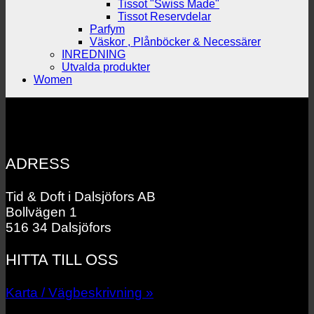
Tissot "Swiss Made"
Tissot Reservdelar
Parfym
Väskor , Plånböcker & Necessärer
INREDNING
Utvalda produkter
Women
ADRESS
Tid & Doft i Dalsjöfors AB
Bollvägen 1
516 34 Dalsjöfors
HITTA TILL OSS
Karta / Vägbeskrivning »