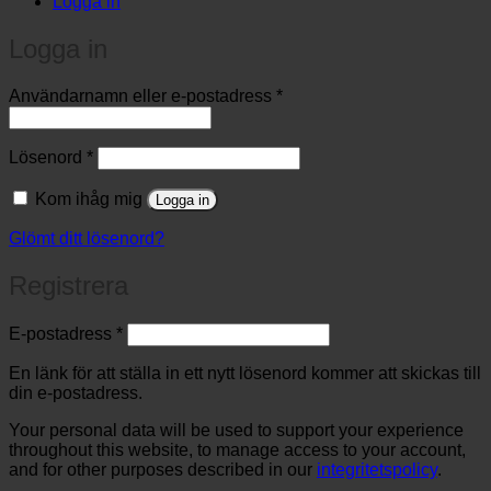
Logga in
Logga in
Obligatoriskt
Användarnamn eller e-postadress
*
Obligatoriskt
Lösenord
*
Kom ihåg mig
Logga in
Glömt ditt lösenord?
Registrera
Obligatoriskt
E-postadress
*
En länk för att ställa in ett nytt lösenord kommer att skickas till
din e-postadress.
Your personal data will be used to support your experience
throughout this website, to manage access to your account,
and for other purposes described in our
integritetspolicy
.