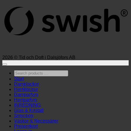
2026 © Tid och Doft i Dalsjöfors AB
Search
products
Start
…
Damklockor
Herrklockor
Damparfym
Herrparfym
INREDNING
Glas & Kristall
Smycken
Väskor & Necessärer
Presentkort