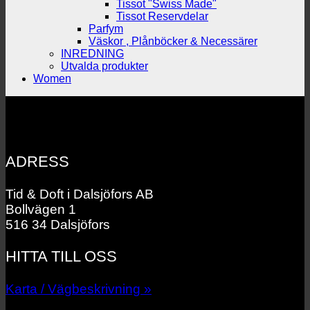
Tissot "Swiss Made"
Tissot Reservdelar
Parfym
Väskor , Plånböcker & Necessärer
INREDNING
Utvalda produkter
Women
ADRESS
Tid & Doft i Dalsjöfors AB
Bollvägen 1
516 34 Dalsjöfors
HITTA TILL OSS
Karta / Vägbeskrivning »