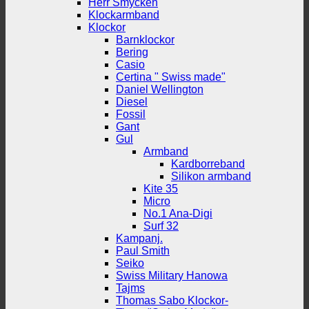
Herr Smycken
Klockarmband
Klockor
Barnklockor
Bering
Casio
Certina " Swiss made"
Daniel Wellington
Diesel
Fossil
Gant
Gul
Armband
Kardborreband
Silikon armband
Kite 35
Micro
No.1 Ana-Digi
Surf 32
Kampanj.
Paul Smith
Seiko
Swiss Military Hanowa
Tajms
Thomas Sabo Klockor-