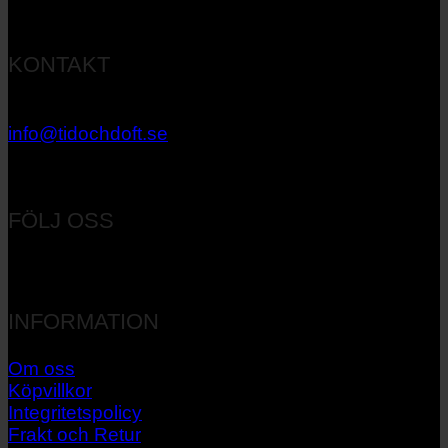
KONTAKT
033 – 27 06 40
info@tidochdoft.se
Orgnr: 556537-7545
FÖLJ OSS
INFORMATION
Om oss
Köpvillkor
Integritetspolicy
Frakt och Retur