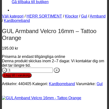
Gå tillbaka till butiken
Välj kategori
/
HERR SORTIMENT
/
Klockor
/
Gul
/
Armband
/
Kardborreband
GUL Armband Velcro 16mm – Tattoo
Orange
195.00
kr
Priserna är endast tillgängliga online
Denna produkt skickas inom 2–7 dagar. Vi kontaktar dig om
det tar längre tid.
GUL
Armband
Lägg till i varukorg
Velcro
16mm
Artikelnr:
440405
Kategori:
Kardborreband
Varumärke:
Gul
-
Tattoo
Orange
mängd