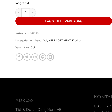
längre tid.
GUL Armband Silicone 18mm - Blue mängd
LÄGG TILL I VARUKORG
Artikelnr:
4461293
Kategorier:
Armband
,
Gul
,
HERR SORTIMENT
,
Klockor
Varumärke:
Gul
KONTA
ADRESS
033 – 27
Tid & Doft i Dalsjöfors AB