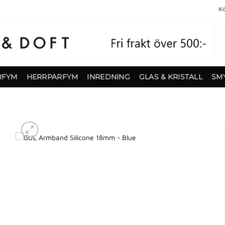
Kö
RFYM
HERRPARFYM
INREDNING
GLAS & KRISTALL
SM