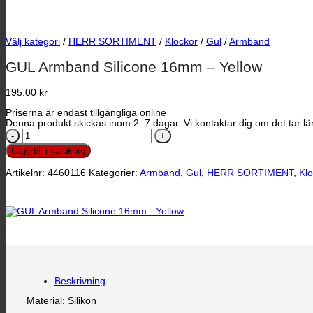
Välj kategori
/
HERR SORTIMENT
/
Klockor
/
Gul
/
Armband
GUL Armband Silicone 16mm – Yellow
195.00
kr
Priserna är endast tillgängliga online
Denna produkt skickas inom 2–7 dagar. Vi kontaktar dig om det tar län
GUL
Armband
Lägg till i varukorg
Silicone
16mm
Artikelnr:
4460116
Kategorier:
Armband
,
Gul
,
HERR SORTIMENT
,
Kl
-
Yellow
mängd
Beskrivning
Material: Silikon