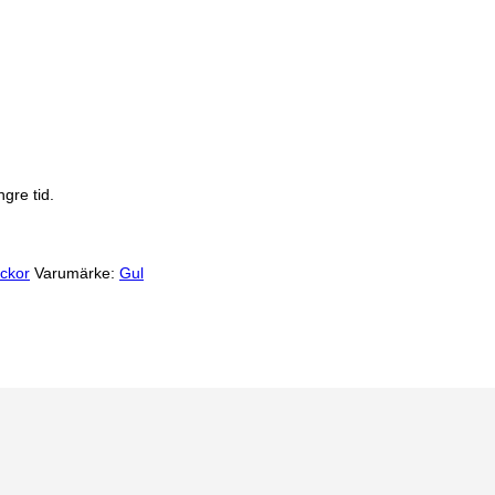
gre tid.
ockor
Varumärke:
Gul