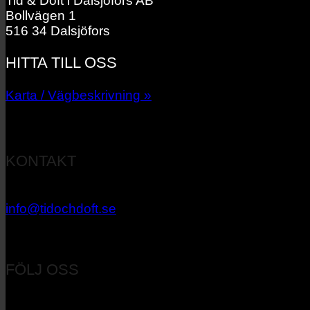
Tid & Doft i Dalsjöfors AB
Bollvägen 1
516 34 Dalsjöfors
HITTA TILL OSS
Karta / Vägbeskrivning »
KONTAKT
033 – 27 06 40
info@tidochdoft.se
Orgnr: 556537-7545
FÖLJ OSS