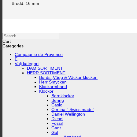
Bredd: 16 mm
Search
Cart
Categories
Compagnie de Provence
E
Välj kategori
DAM SORTIMENT
HERR SORTIMENT
Bords ,Vägg & Väckar klockor.
Herr Smycken
Klockarmband
Klockor
Barnklockor
Bering
Casio
Certina " Swiss made"
Daniel Wellington
Diesel
Fossil
Gant
Gul