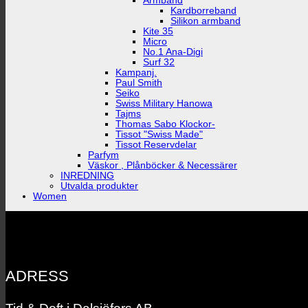
Armband
Kardborreband
Silikon armband
Kite 35
Micro
No.1 Ana-Digi
Surf 32
Kampanj.
Paul Smith
Seiko
Swiss Military Hanowa
Tajms
Thomas Sabo Klockor-
Tissot "Swiss Made"
Tissot Reservdelar
Parfym
Väskor , Plånböcker & Necessärer
INREDNING
Utvalda produkter
Women
ADRESS