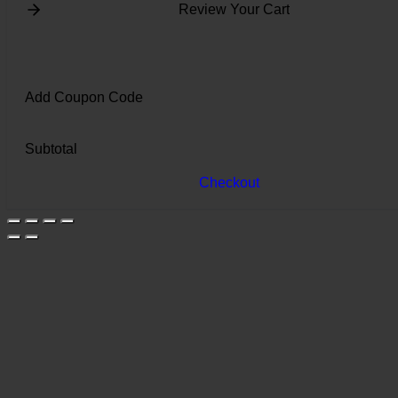
Review Your Cart
Add Coupon Code
Subtotal
Checkout