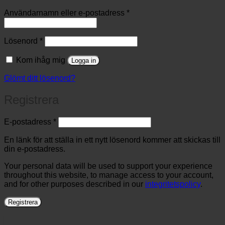
Obligatoriskt
Användarnamn eller e-postadress
*
Obligatoriskt
Lösenord
*
Kom ihåg mig
Logga in
Glömt ditt lösenord?
Registrera
Obligatoriskt
E-postadress
*
En länk för att ställa in ett nytt lösenord kommer att skickas till
din e-postadress.
Your personal data will be used to support your experience
throughout this website, to manage access to your account,
and for other purposes described in our
integritetspolicy
.
Registrera