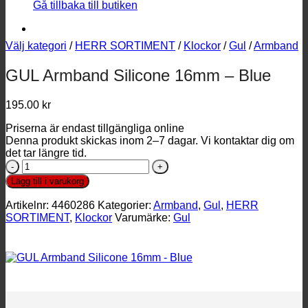
Gå tillbaka till butiken
Välj kategori
/
HERR SORTIMENT
/
Klockor
/
Gul
/
Armband
GUL Armband Silicone 16mm – Blue
195.00
kr
Priserna är endast tillgängliga online
Denna produkt skickas inom 2–7 dagar. Vi kontaktar dig om
det tar längre tid.
GUL
Armband
Lägg till i varukorg
Silicone
16mm
Artikelnr:
4460286
Kategorier:
Armband
,
Gul
,
HERR
-
SORTIMENT
,
Klockor
Varumärke:
Gul
Blue
mängd