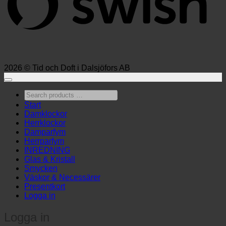
2026 © Tid och Doft i Dalsjöfors AB
Search
products
Start
…
Damklockor
Herrklockor
Damparfym
Herrparfym
INREDNING
Glas & Kristall
Smycken
Väskor & Necessärer
Presentkort
Logga in
Logga in