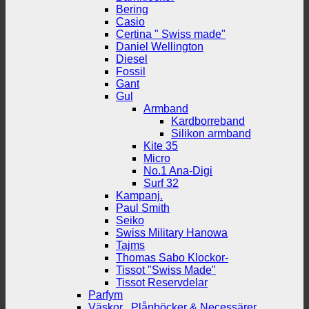
Bering
Casio
Certina " Swiss made"
Daniel Wellington
Diesel
Fossil
Gant
Gul
Armband
Kardborreband
Silikon armband
Kite 35
Micro
No.1 Ana-Digi
Surf 32
Kampanj.
Paul Smith
Seiko
Swiss Military Hanowa
Tajms
Thomas Sabo Klockor-
Tissot "Swiss Made"
Tissot Reservdelar
Parfym
Väskor , Plånböcker & Necessärer