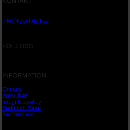
KONTAKT
033 – 27 06 40
info@tidochdoft.se
Orgnr: 556537-7545
FÖLJ OSS
INFORMATION
Om oss
Köpvillkor
Integritetspolicy
Frakt och Retur
Kontakta oss