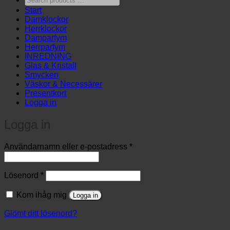
products
Start
…
Damklockor
Herrklockor
Damparfym
Herrparfym
INREDNING
Glas & Kristall
Smycken
Väskor & Necessärer
Presentkort
Logga in
Logga in
Obligatoriskt
Användarnamn eller e-postadress
*
Obligatoriskt
Lösenord
*
Kom ihåg mig
Logga in
Glömt ditt lösenord?