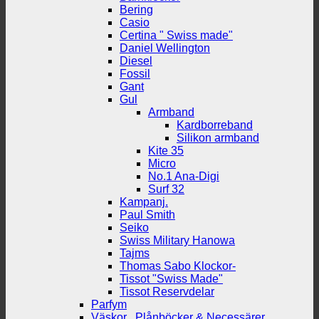
Bering
Casio
Certina " Swiss made"
Daniel Wellington
Diesel
Fossil
Gant
Gul
Armband
Kardborreband
Silikon armband
Kite 35
Micro
No.1 Ana-Digi
Surf 32
Kampanj.
Paul Smith
Seiko
Swiss Military Hanowa
Tajms
Thomas Sabo Klockor-
Tissot "Swiss Made"
Tissot Reservdelar
Parfym
Väskor , Plånböcker & Necessärer