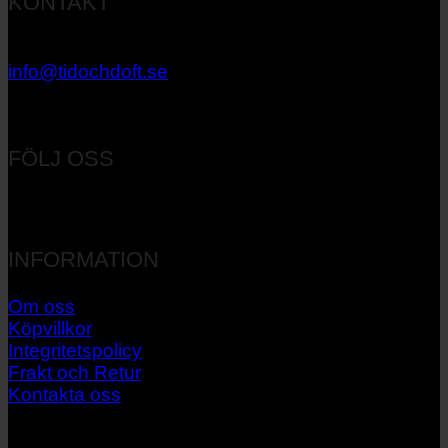
KONTAKT
033 – 27 06 40
info@tidochdoft.se
Orgnr: 556537-7545
FÖLJ OSS
INFORMATION
Om oss
Köpvillkor
Integritetspolicy
Frakt och Retur
Kontakta oss