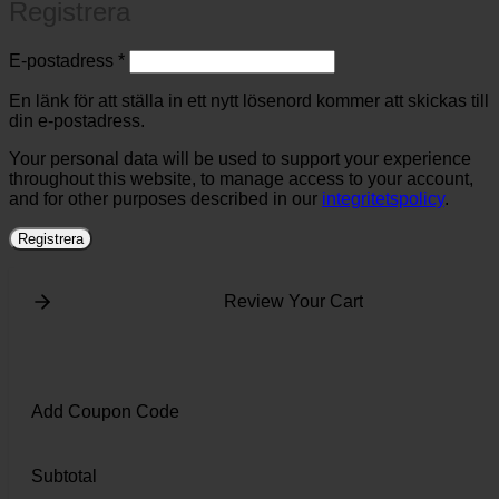
Registrera
Obligatoriskt
E-postadress
*
En länk för att ställa in ett nytt lösenord kommer att skickas till
din e-postadress.
Your personal data will be used to support your experience
throughout this website, to manage access to your account,
and for other purposes described in our
integritetspolicy
.
Registrera
Review Your Cart
Add Coupon Code
Subtotal