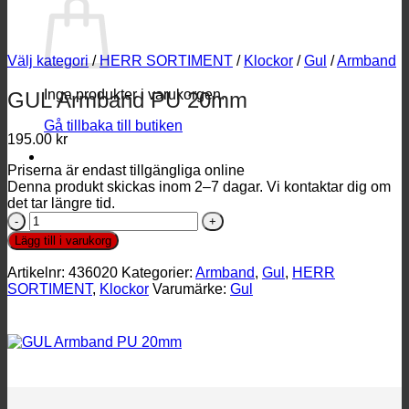
Välj kategori
/
HERR SORTIMENT
/
Klockor
/
Gul
/
Armband
Inga produkter i varukorgen.
GUL Armband PU 20mm
Gå tillbaka till butiken
195.00
kr
Priserna är endast tillgängliga online
Denna produkt skickas inom 2–7 dagar. Vi kontaktar dig om
det tar längre tid.
GUL
Armband
Lägg till i varukorg
PU
20mm
Artikelnr:
436020
Kategorier:
Armband
,
Gul
,
HERR
mängd
SORTIMENT
,
Klockor
Varumärke:
Gul