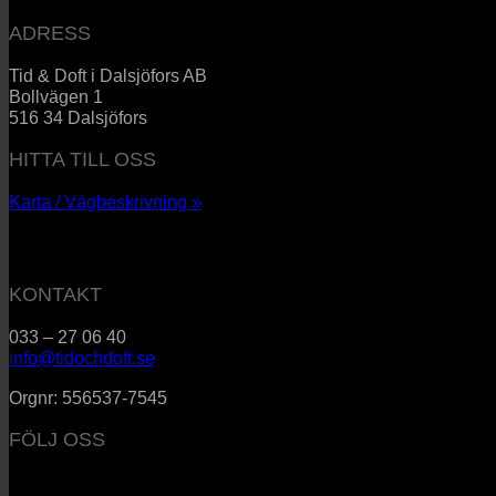
ADRESS
Tid & Doft i Dalsjöfors AB
Bollvägen 1
516 34 Dalsjöfors
HITTA TILL OSS
Karta / Vägbeskrivning »
KONTAKT
033 – 27 06 40
info@tidochdoft.se
Orgnr: 556537-7545
FÖLJ OSS