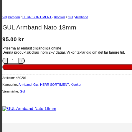
Välj kategori
/
HERR SORTIMENT
/
Klockor
/
Gul
/
Armband
GUL Armband Nato 18mm
95.00
kr
Priserna är endast tillgängliga online
Denna produkt skickas inom 2–7 dagar. Vi kontaktar dig om det tar längre tid.
GUL Armband Nato 18mm mängd
Artikelnr:
430201
Kategorier:
Armband
,
Gul
,
HERR SORTIMENT
,
Klockor
Varumärke:
Gul