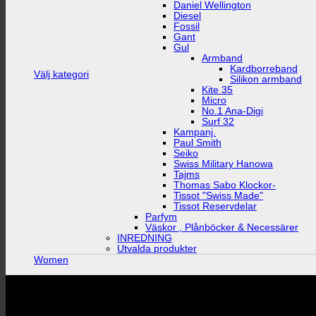
Daniel Wellington
Diesel
Fossil
Gant
Gul
Armband
Kardborreband
Välj kategori
Silikon armband
Kite 35
Micro
No.1 Ana-Digi
Surf 32
Kampanj.
Paul Smith
Seiko
Swiss Military Hanowa
Tajms
Thomas Sabo Klockor-
Tissot "Swiss Made"
Tissot Reservdelar
Parfym
Väskor , Plånböcker & Necessärer
INREDNING
Utvalda produkter
Women