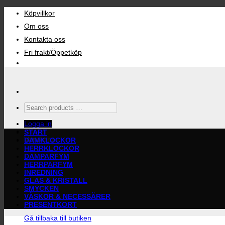
Skip
Köpvillkor
to
content
Om oss
Kontakta oss
Fri frakt/Öppetköp
Search
products
…
Logga in
START
Varukorg
DAMKLOCKOR
HERRKLOCKOR
DAMPARFYM
HERRPARFYM
INREDNING
GLAS & KRISTALL
SMYCKEN
VÄSKOR & NECESSÄRER
PRESENTKORT
Gå tillbaka till butiken