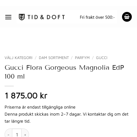
Skip
to
content
VÄLJ KATEGORI
/
DAM SORTIMENT
/
PARFYM
/
GUCCI
Gucci Flora Gorgeous Magnolia EdP
100 ml
1 875.00 kr
Priserna är endast tillgängliga online
Denna produkt skickas inom 2–7 dagar. Vi kontaktar dig om det
tar längre tid.
Gucci Flora Gorgeous Magnolia EdP 100 ml mängd