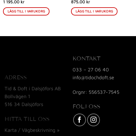
1 195.00 kr
875.00 kr
LÄGG TILL I VARUKORG
LÄGG TILL I VARUKORG
KONTAKT
033 – 27 06 40
ADRESS
info@tidochdoft.se
Tid & Doft i Dalsjöfors AB
Orgnr: 556537-7545
Bollvägen 1
516 34 Dalsjöfors
FÖLJ OSS
HITTA TILL OSS
Karta / Vägbeskrivning »