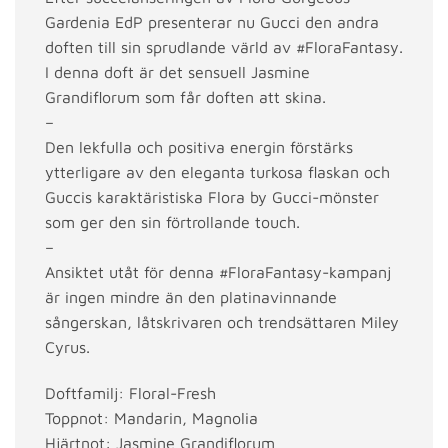
Gardenia EdP presenterar nu Gucci den andra
doften till sin sprudlande värld av #FloraFantasy.
I denna doft är det sensuell Jasmine
Grandiflorum som får doften att skina.
–
Den lekfulla och positiva energin förstärks
ytterligare av den eleganta turkosa flaskan och
Guccis karaktäristiska Flora by Gucci-mönster
som ger den sin förtrollande touch.
–
Ansiktet utåt för denna #FloraFantasy-kampanj
är ingen mindre än den platinavinnande
sångerskan, låtskrivaren och trendsättaren Miley
Cyrus.
Doftfamilj: Floral-Fresh
Toppnot: Mandarin, Magnolia
Hjärtnot: Jasmine Grandiflorum