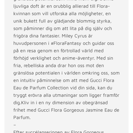
ljuvliga doft är en orubblig allierad till Flora-
kvinnan som vill utforska alla möjligheter, en
unik bukett full av glädjande blommig styrka,
som påminner dig om att lita på dig själv och
frigöra dina fantasier. Miley Cyrus är
huvudpersonen i #FloraFantasy och guidar oss
på en resa genom en förtrollad värld med
förhöjd verklighet och anime-äventyr. Med sin
fria, rebelliska anda drar hon oss mot den
gränslösa potentialen i världen omkring oss, som
en intuitiv påminnelse om att med Gucci Flora
Eau de Parfum Collection vid din sida, kan du
tryggt erövra alla utmaningar som ligger framför
dig.Kliv in i en ny dimension av obegränsad
frihet med Gucci Flora Gorgeous Jasmine Eau de
Parfum.
–
Efter succélanseringen av Flora Gorgeous