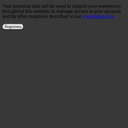
Your personal data will be used to support your experience
throughout this website, to manage access to your account,
and for other purposes described in our
integritetspolicy
.
Registrera