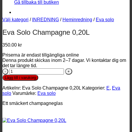
Gå tillbaka till butiken
Välj kategori
/
INREDNING
/
Heminredning
/
Eva solo
Eva Solo Champagne 0,20L
350.00
kr
Priserna är endast tillgängliga online
Denna produkt skickas inom 2–7 dagar. Vi kontaktar dig om
det tar längre tid.
Eva
Solo
Lägg till i varukorg
Champagne
0,20L
Artikelnr:
Eva Solo Champagne 0,20L
Kategorier:
E
,
Eva
mängd
solo
Varumärke:
Eva solo
Ett smäckert champagneglas