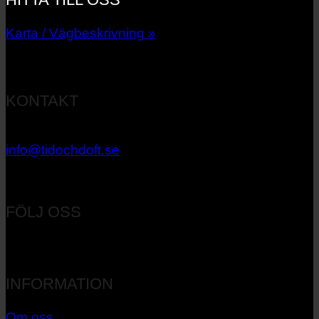
Karta / Vägbeskrivning »
KONTAKT
033 – 27 06 40
info@tidochdoft.se
Orgnr: 556537-7545
FÖLJ OSS
INFORMATION
Om oss