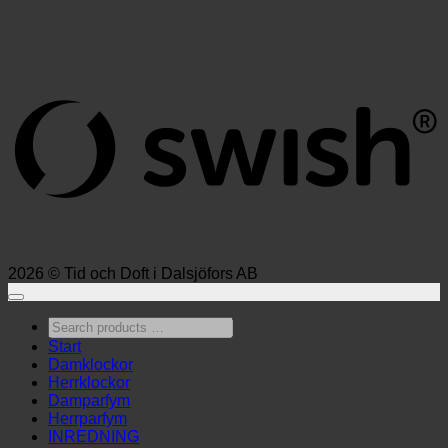
S
(
2026 © Tid och Doft i Dalsjöfors AB
Search
products
Start
…
Damklockor
Herrklockor
Damparfym
Herrparfym
INREDNING