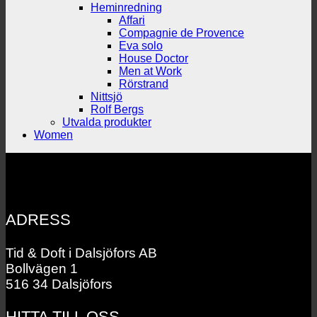
Heminredning
Affari
Compagnie de Provence
Eva solo
House Doctor
Men at Work
Rörstrand
Nittsjö
Rolf Bergs
Utvalda produkter
Women
ADRESS
Tid & Doft i Dalsjöfors AB
Bollvägen 1
516 34 Dalsjöfors
HITTA TILL OSS