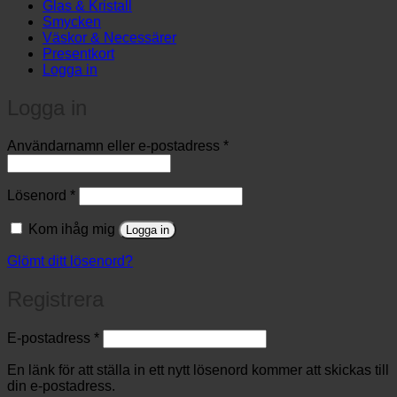
Glas & Kristall
Smycken
Väskor & Necessärer
Presentkort
Logga in
Logga in
Obligatoriskt
Användarnamn eller e-postadress
*
Obligatoriskt
Lösenord
*
Kom ihåg mig
Logga in
Glömt ditt lösenord?
Registrera
Obligatoriskt
E-postadress
*
En länk för att ställa in ett nytt lösenord kommer att skickas till
din e-postadress.