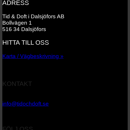
ADRESS
Tid & Doft i Dalsjöfors AB
Bollvägen 1
516 34 Dalsjöfors
HITTA TILL OSS
Karta / Vägbeskrivning »
KONTAKT
033 – 27 06 40
info@tidochdoft.se
Orgnr: 556537-7545
FÖLJ OSS