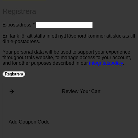
Registrera
Obligatoriskt
E-postadress
*
En länk för att ställa in ett nytt lösenord kommer att skickas till
din e-postadress.
Your personal data will be used to support your experience
throughout this website, to manage access to your account,
and for other purposes described in our
integritetspolicy
.
Registrera
Review Your Cart
Add Coupon Code