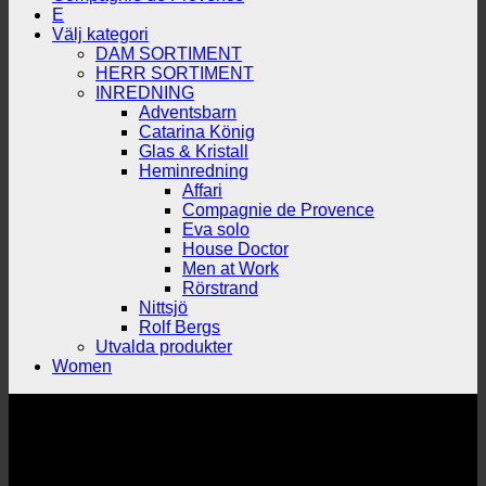
E
Välj kategori
DAM SORTIMENT
HERR SORTIMENT
INREDNING
Adventsbarn
Catarina König
Glas & Kristall
Heminredning
Affari
Compagnie de Provence
Eva solo
House Doctor
Men at Work
Rörstrand
Nittsjö
Rolf Bergs
Utvalda produkter
Women