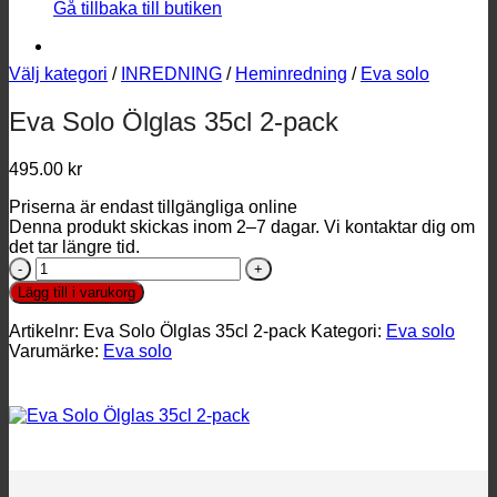
Gå tillbaka till butiken
Välj kategori
/
INREDNING
/
Heminredning
/
Eva solo
Eva Solo Ölglas 35cl 2-pack
495.00
kr
Priserna är endast tillgängliga online
Denna produkt skickas inom 2–7 dagar. Vi kontaktar dig om
det tar längre tid.
Eva
Solo
Lägg till i varukorg
Ölglas
35cl
Artikelnr:
Eva Solo Ölglas 35cl 2-pack
Kategori:
Eva solo
2-
Varumärke:
Eva solo
pack
mängd