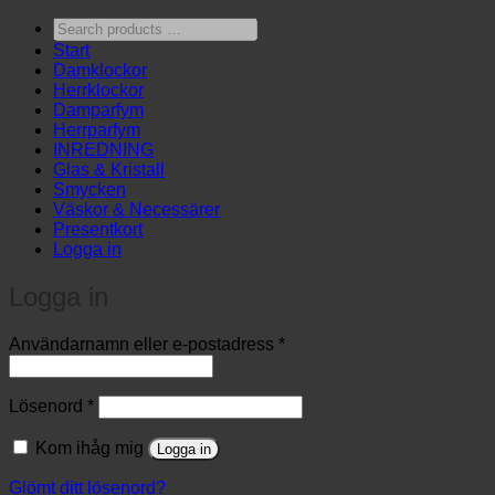
Search
products
Start
…
Damklockor
Herrklockor
Damparfym
Herrparfym
INREDNING
Glas & Kristall
Smycken
Väskor & Necessärer
Presentkort
Logga in
Logga in
Obligatoriskt
Användarnamn eller e-postadress
*
Obligatoriskt
Lösenord
*
Kom ihåg mig
Logga in
Glömt ditt lösenord?