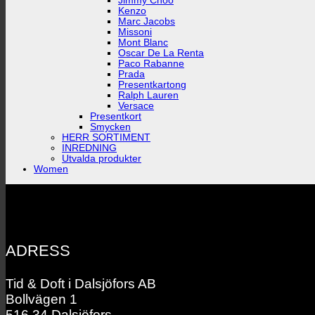
Jimmy Choo
Kenzo
Marc Jacobs
Missoni
Mont Blanc
Oscar De La Renta
Paco Rabanne
Prada
Presentkartong
Ralph Lauren
Versace
Presentkort
Smycken
HERR SORTIMENT
INREDNING
Utvalda produkter
Women
ADRESS
Tid & Doft i Dalsjöfors AB
Bollvägen 1
516 34 Dalsjöfors