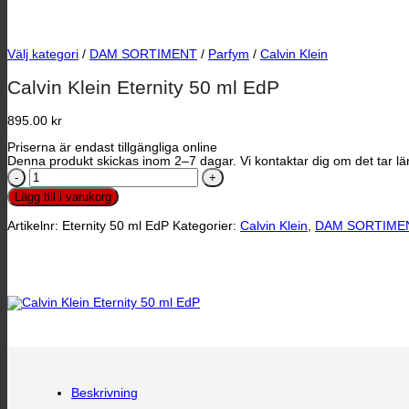
Välj kategori
/
DAM SORTIMENT
/
Parfym
/
Calvin Klein
Calvin Klein Eternity 50 ml EdP
895.00
kr
Priserna är endast tillgängliga online
Denna produkt skickas inom 2–7 dagar. Vi kontaktar dig om det tar län
Calvin
Klein
Lägg till i varukorg
Eternity
50
Artikelnr:
Eternity 50 ml EdP
Kategorier:
Calvin Klein
,
DAM SORTIME
ml
EdP
mängd
Beskrivning