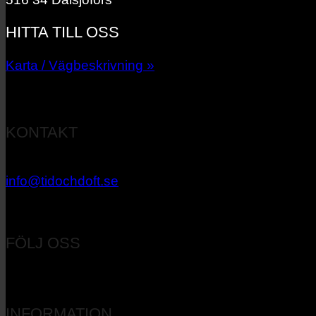
HITTA TILL OSS
Karta / Vägbeskrivning »
KONTAKT
033 – 27 06 40
info@tidochdoft.se
Orgnr: 556537-7545
FÖLJ OSS
INFORMATION