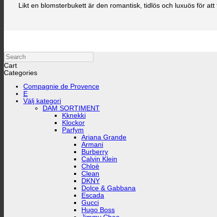
Likt en blomsterbukett är den romantisk, tidlös och luxuös för a
Search
Cart
Categories
Compagnie de Provence
E
Välj kategori
DAM SORTIMENT
Kknekki
Klockor
Parfym
Ariana Grande
Armani
Burberry
Calvin Klein
Chloè
Clean
DKNY
Dolce & Gabbana
Escada
Gucci
Hugo Boss