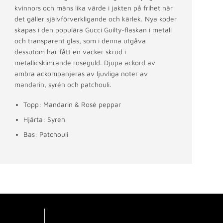
kvinnors och mäns lika värde i jakten på frihet när
det gäller självförverkligande och kärlek. Nya koder
skapas i den populära Gucci Guilty-flaskan i metall
och transparent glas, som i denna utgåva
dessutom har fått en vacker skrud i
metallicskimrande roséguld. Djupa ackord av
ambra ackompanjeras av ljuvliga noter av
mandarin, syrén och patchouli.
Topp: Mandarin & Rosé peppar
Hjärta: Syren
Bas: Patchouli