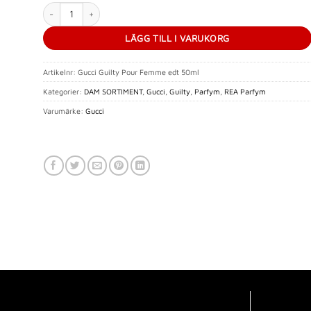
Guilty EdT 50 ml Pour Femme mängd
LÄGG TILL I VARUKORG
Artikelnr:
Gucci Guilty Pour Femme edt 50ml
Kategorier:
DAM SORTIMENT
,
Gucci
,
Guilty
,
Parfym
,
REA Parfym
Varumärke:
Gucci