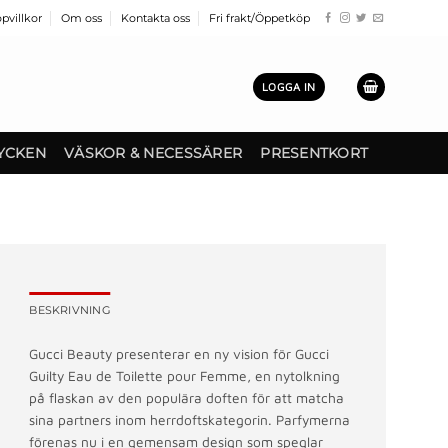
pvillkor
Om oss
Kontakta oss
Fri frakt/Öppetköp
LOGGA IN
YCKEN
VÄSKOR & NECESSÄRER
PRESENTKORT
BESKRIVNING
Gucci Beauty presenterar en ny vision för Gucci
Guilty Eau de Toilette pour Femme, en nytolkning
på flaskan av den populära doften för att matcha
sina partners inom herrdoftskategorin. Parfymerna
förenas nu i en gemensam design som speglar