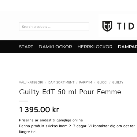
Skip
to
content
Search
products
…
START
DAMKLOCKOR
HERRKLOCKOR
DAMPA
VÄLJ KATEGORI
/
DAM SORTIMENT
/
PARFYM
/
GUCCI
/
GUILTY
Guilty EdT 50 ml Pour Femme
1 395.00 kr
Priserna är endast tillgängliga online
Denna produkt skickas inom 2–7 dagar. Vi kontaktar dig om det tar
längre tid.