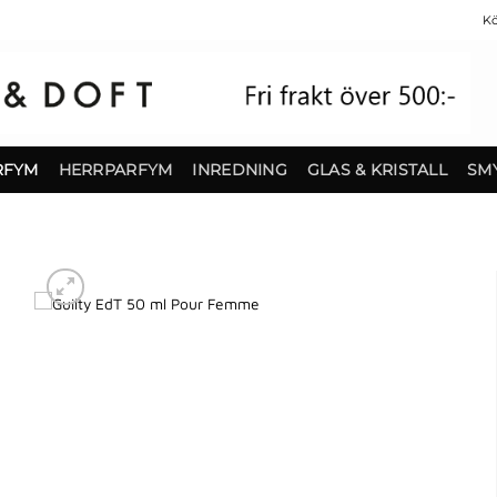
Kö
RFYM
HERRPARFYM
INREDNING
GLAS & KRISTALL
SM