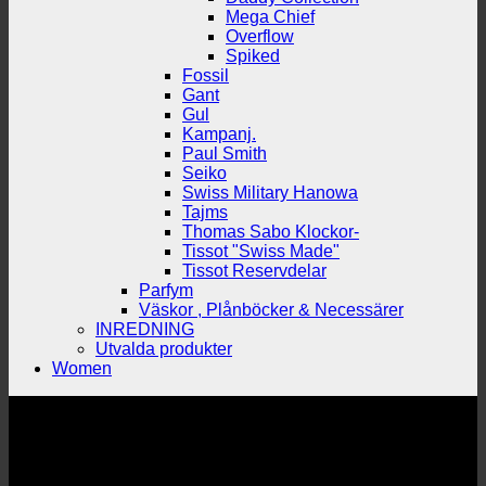
Mega Chief
Overflow
Spiked
Fossil
Gant
Gul
Kampanj.
Paul Smith
Seiko
Swiss Military Hanowa
Tajms
Thomas Sabo Klockor-
Tissot "Swiss Made"
Tissot Reservdelar
Parfym
Väskor , Plånböcker & Necessärer
INREDNING
Utvalda produkter
Women