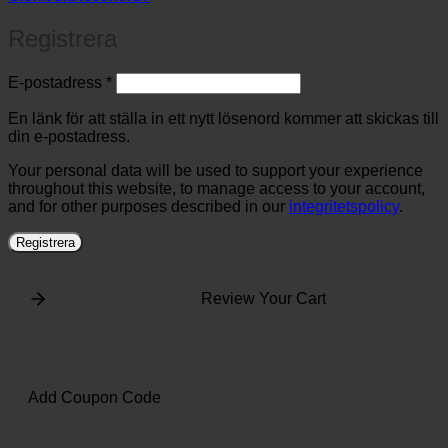
Registrera
Obligatoriskt
E-postadress
*
En länk för att ställa in ett nytt lösenord kommer att skickas till
din e-postadress.
Your personal data will be used to support your experience
throughout this website, to manage access to your account,
and for other purposes described in our
integritetspolicy
.
Registrera
Review Your Cart
Add Coupon Code