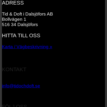
ADRESS
Tid & Doft i Dalsjöfors AB
Bollvägen 1
516 34 Dalsjöfors
HITTA TILL OSS
Karta / Vägbeskrivning »
KONTAKT
033 – 27 06 40
info@tidochdoft.se
Orgnr: 556537-7545
FÖLJ OSS