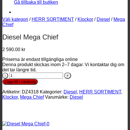
Gå tillbaka till butiken
Välj kategori
/
HERR SORTIMENT
/
Klockor
/
Diesel
/
Mega
Chief
Diesel Mega Chief
2 590.00
kr
Priserna är endast tillgängliga online
Denna produkt skickas inom 2–7 dagar. Vi kontaktar dig om
det tar längre tid.
Diesel
Mega
Lägg till i varukorg
Chief
mängd
Artikelnr:
DZ4318
Kategorier:
Diesel
,
HERR SORTIMENT
,
Klockor
,
Mega Chief
Varumärke:
Diesel