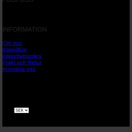
INFORMATION
Om oss
Köpvillkor
Integritetspolicy
Frakt och Retur
Kontakta oss
V