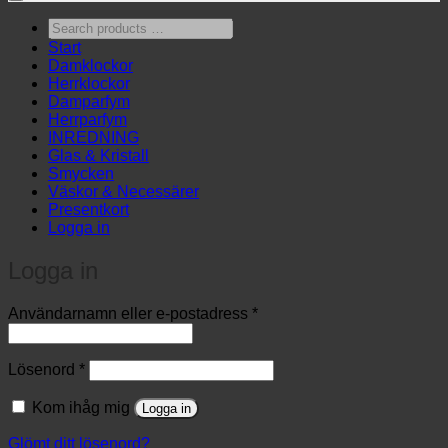
Search
products
Start
…
Damklockor
Herrklockor
Damparfym
Herrparfym
INREDNING
Glas & Kristall
Smycken
Väskor & Necessärer
Presentkort
Logga in
Logga in
Obligatoriskt
Användarnamn eller e-postadress
*
Obligatoriskt
Lösenord
*
Kom ihåg mig
Logga in
Glömt ditt lösenord?