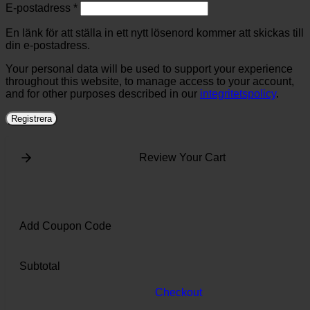
Obligatoriskt
E-postadress
*
En länk för att ställa in ett nytt lösenord kommer att skickas till
din e-postadress.
Your personal data will be used to support your experience
throughout this website, to manage access to your account,
and for other purposes described in our
integritetspolicy
.
Registrera
Review Your Cart
Add Coupon Code
Subtotal
Checkout