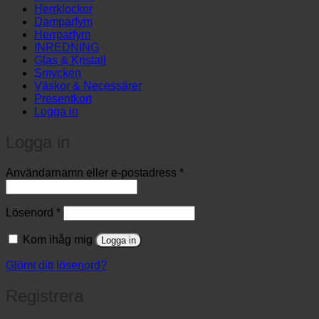
Herrklockor
Damparfym
Herrparfym
INREDNING
Glas & Kristall
Smycken
Väskor & Necessärer
Presentkort
Logga in
Logga in
Obligatoriskt
Användarnamn eller e-postadress
*
Obligatoriskt
Lösenord
*
Kom ihåg mig
Logga in
Glömt ditt lösenord?
Registrera