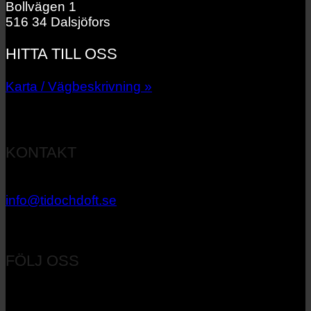
Bollvägen 1
516 34 Dalsjöfors
HITTA TILL OSS
Karta / Vägbeskrivning »
KONTAKT
033 – 27 06 40
info@tidochdoft.se
Orgnr: 556537-7545
FÖLJ OSS