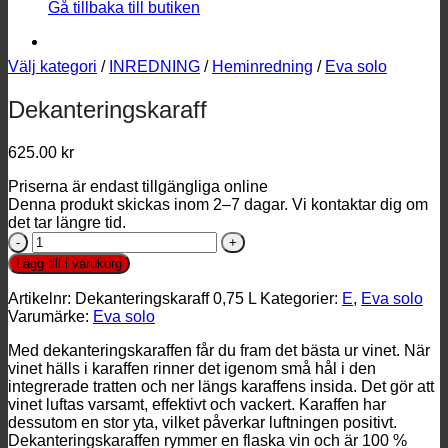
Gå tillbaka till butiken
Välj kategori
/
INREDNING
/
Heminredning
/
Eva solo
Dekanteringskaraff
625.00
kr
Priserna är endast tillgängliga online
Denna produkt skickas inom 2–7 dagar. Vi kontaktar dig om
det tar längre tid.
Dekanteringskaraff
mängd
Lägg till i varukorg
Artikelnr:
Dekanteringskaraff 0,75 L
Kategorier:
E
,
Eva solo
Varumärke:
Eva solo
Med dekanteringskaraffen får du fram det bästa ur vinet. När
vinet hälls i karaffen rinner det igenom små hål i den
integrerade tratten och ner längs karaffens insida. Det gör att
vinet luftas varsamt, effektivt och vackert. Karaffen har
dessutom en stor yta, vilket påverkar luftningen positivt.
Dekanteringskaraffen rymmer en flaska vin och är 100 %