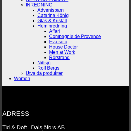
INREDNING
Adventsbarn
Catarina König
Glas & Kristall
Heminredning
Affari
Compagnie de Provence
Eva solo
House Doctor
Men at Work
Rörstrand
Nittsjö
Rolf Bergs
Utvalda produkter
Women
ADRESS
Tid & Doft i Dalsjöfors AB