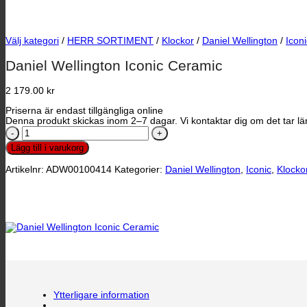
Välj kategori
/
HERR SORTIMENT
/
Klockor
/
Daniel Wellington
/
Iconi
Daniel Wellington Iconic Ceramic
2 179.00
kr
Priserna är endast tillgängliga online
Denna produkt skickas inom 2–7 dagar. Vi kontaktar dig om det tar län
Daniel
Wellington
Lägg till i varukorg
Iconic
Ceramic
Artikelnr:
ADW00100414
Kategorier:
Daniel Wellington
,
Iconic
,
Klocko
mängd
Ytterligare information