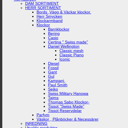
DAM SORTIMENT
HERR SORTIMENT
Bords ,Vägg & Väckar klockor.
Herr Smycken
Klockarmband
Klockor
Barnklockor
Bering
Casio
Certina " Swiss made"
Daniel Wellington
Classic mesh
Classic Piano
Iconic
Diesel
Fossil
Gant
Gul
Kampanj.
Paul Smith
Seiko
Swiss Military Hanowa
Tajms
Thomas Sabo Klockor-
Tissot "Swiss Made"
Tissot Reservdelar
Parfym
Väskor , Plånböcker & Necessärer
INREDNING
Utvalda produkter