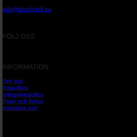
033 – 27 06 40
info@tidochdoft.se
Orgnr: 556537-7545
FÖLJ OSS
INFORMATION
Om oss
Köpvillkor
Integritetspolicy
Frakt och Retur
Kontakta oss