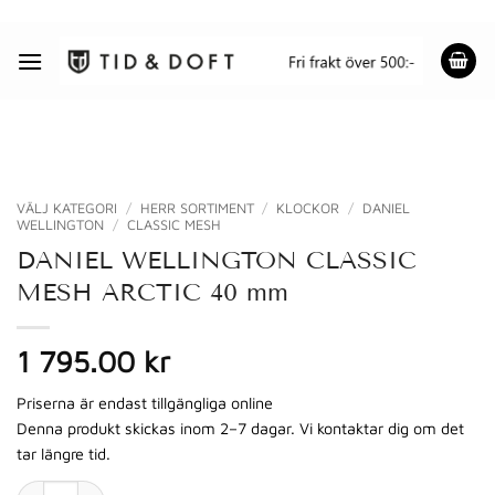
Skip
to
content
VÄLJ KATEGORI
/
HERR SORTIMENT
/
KLOCKOR
/
DANIEL
WELLINGTON
/
CLASSIC MESH
DANIEL WELLINGTON CLASSIC
MESH ARCTIC 40 mm
1 795.00 kr
Priserna är endast tillgängliga online
Denna produkt skickas inom 2–7 dagar. Vi kontaktar dig om det
tar längre tid.
DANIEL WELLINGTON CLASSIC MESH ARCTIC 40 mm mängd