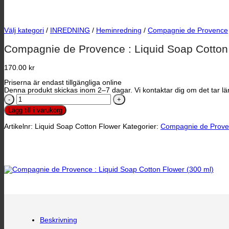
Välj kategori
/
INREDNING
/
Heminredning
/
Compagnie de Provence
Compagnie de Provence : Liquid Soap Cotton 
170.00
kr
Priserna är endast tillgängliga online
Denna produkt skickas inom 2–7 dagar. Vi kontaktar dig om det tar län
Compagnie
de
Lägg till i varukorg
Provence
:
Artikelnr:
Liquid Soap Cotton Flower
Kategorier:
Compagnie de Prov
Liquid
Soap
Cotton
Flower
(300
ml)
mängd
Beskrivning