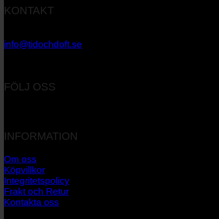
KONTAKT
033 – 27 06 40
info@tidochdoft.se
Orgnr: 556537-7545
FÖLJ OSS
INFORMATION
Om oss
Köpvillkor
Integritetspolicy
Frakt och Retur
Kontakta oss