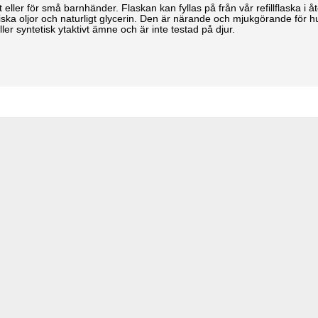
t eller för små barnhänder. Flaskan kan fyllas på från vår refillflaska i å
liska oljor och naturligt glycerin. Den är närande och mjukgörande för hu
ler syntetisk ytaktivt ämne och är inte testad på djur.