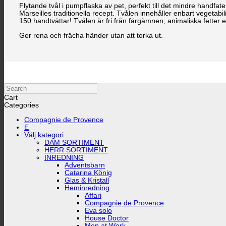
Flytande tvål i pumpflaska av pet, perfekt till det mindre handfate
Marseilles traditionella recept. Tvålen innehåller enbart vegetabi
150 handtvättar! Tvålen är fri från färgämnen, animaliska fetter el
Ger rena och frächa händer utan att torka ut.
Search
Cart
Categories
Compagnie de Provence
E
Välj kategori
DAM SORTIMENT
HERR SORTIMENT
INREDNING
Adventsbarn
Catarina König
Glas & Kristall
Heminredning
Affari
Compagnie de Provence
Eva solo
House Doctor
Men at Work