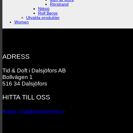
Rörstrand
Nittsjö
Rolf Bergs
Utvalda produkter
Women
ADRESS
Tid & Doft i Dalsjöfors AB
Bollvägen 1
516 34 Dalsjöfors
HITTA TILL OSS
Karta / Vägbeskrivning »