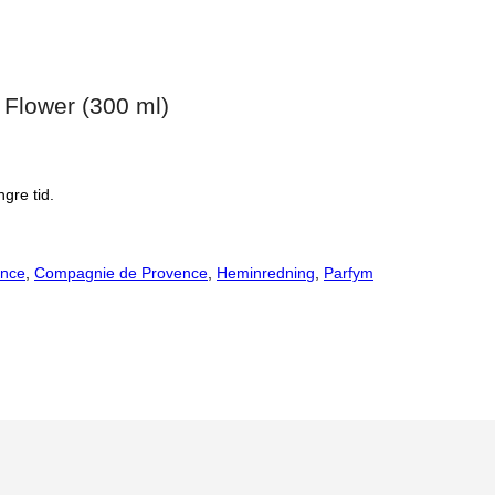
Flower (300 ml)
gre tid.
ence
,
Compagnie de Provence
,
Heminredning
,
Parfym