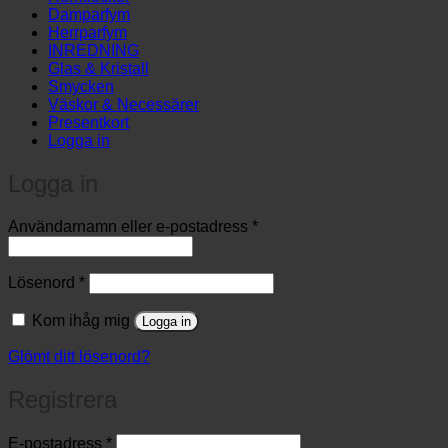
Damparfym
Herrparfym
INREDNING
Glas & Kristall
Smycken
Väskor & Necessärer
Presentkort
Logga in
Logga in
Obligatoriskt
Användarnamn eller e-postadress
*
Obligatoriskt
Lösenord
*
Kom ihåg mig
Logga in
Glömt ditt lösenord?
Registrera
Obligatoriskt
E-postadress
*