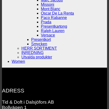
Marc Jacobs
Missoni
Mont Blanc
Oscar De La Renta
Paco Rabanne
Prada
Presentkartong
Ralph Lauren
Versace
Presentkort
Smycken
HERR SORTIMENT
INREDNING
Utvalda produkter
Women
ADRESS
Tid & Doft i Dalsjöfors AB
Bollvägen 1