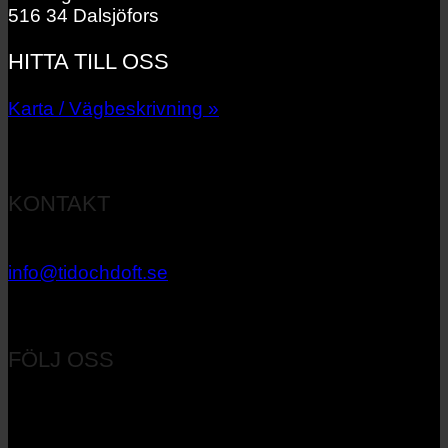
516 34 Dalsjöfors
HITTA TILL OSS
Karta / Vägbeskrivning »
KONTAKT
033 – 27 06 40
info@tidochdoft.se
Orgnr: 556537-7545
FÖLJ OSS