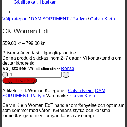
Gå tillbaka till butiken
Välj kategori
/
DAM SORTIMENT
/
Parfym
/
Calvin Klein
CK Women Edt
Prisintervall:
559.00
kr
–
799.00
kr
559.00 kr
Priserna är endast tillgängliga online
till
Denna produkt skickas inom 2–7 dagar. Vi kontaktar dig om
799.00 kr
det tar längre tid.
Välj storlek
Rensa
CK
Women
Lägg till i varukorg
Edt
mängd
Artikelnr:
Ck Woman
Kategorier:
Calvin Klein
,
DAM
SORTIMENT
,
Parfym
Varumärke:
Calvin Klein
Calvin Klein Women EdT handlar om förnyelse och optimism
som kommer med våren. Kvinnans styrka och karisma
förmedlas genom en förnyad känsla av energi.