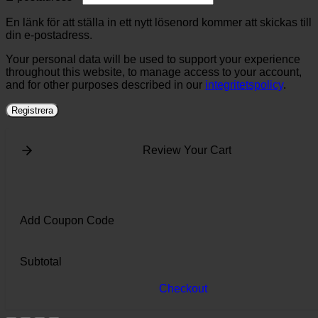
En länk för att ställa in ett nytt lösenord kommer att skickas till
din e-postadress.
Your personal data will be used to support your experience
throughout this website, to manage access to your account,
and for other purposes described in our
integritetspolicy
.
Registrera
Review Your Cart
Add Coupon Code
Subtotal
Checkout