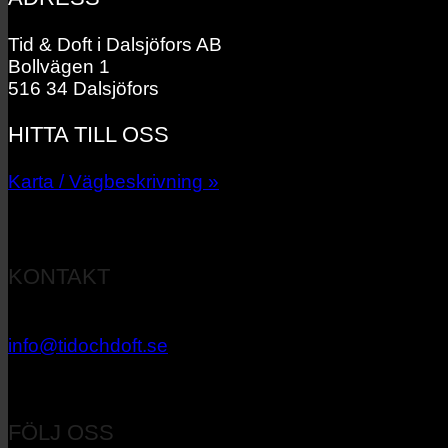
Tid & Doft i Dalsjöfors AB
Bollvägen 1
516 34 Dalsjöfors
HITTA TILL OSS
Karta / Vägbeskrivning »
KONTAKT
033 – 27 06 40
info@tidochdoft.se
Orgnr: 556537-7545
FÖLJ OSS