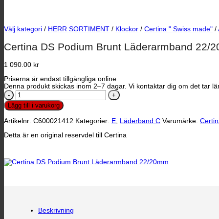
Välj kategori
/
HERR SORTIMENT
/
Klockor
/
Certina " Swiss made"
/
Certina DS Podium Brunt Läderarmband 22/
1 090.00
kr
Priserna är endast tillgängliga online
Denna produkt skickas inom 2–7 dagar. Vi kontaktar dig om det tar län
Certina
DS
Lägg till i varukorg
Podium
Brunt
Artikelnr:
C600021412
Kategorier:
E
,
Läderband C
Varumärke:
Certi
Läderarmband
22/20mm
Detta är en original reservdel till Certina
mängd
Beskrivning