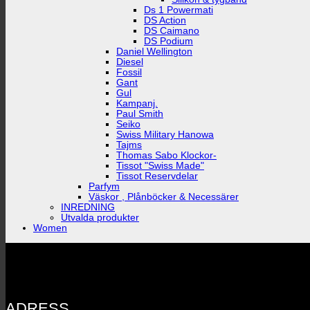
Ds 1 Powermati
DS Action
DS Caimano
DS Podium
Daniel Wellington
Diesel
Fossil
Gant
Gul
Kampanj.
Paul Smith
Seiko
Swiss Military Hanowa
Tajms
Thomas Sabo Klockor-
Tissot "Swiss Made"
Tissot Reservdelar
Parfym
Väskor , Plånböcker & Necessärer
INREDNING
Utvalda produkter
Women
ADRESS