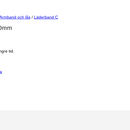
Armband och lås
/
Läderband C
20mm
gre tid.
na