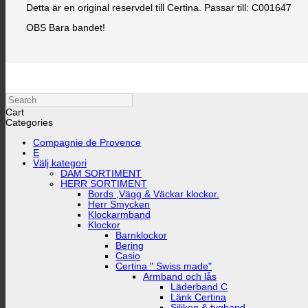
Detta är en original reservdel till Certina. Passar till: C001647
OBS Bara bandet!
Search
Cart
Categories
Compagnie de Provence
E
Välj kategori
DAM SORTIMENT
HERR SORTIMENT
Bords ,Vägg & Väckar klockor.
Herr Smycken
Klockarmband
Klockor
Barnklockor
Bering
Casio
Certina " Swiss made"
Armband och lås
Läderband C
Länk Certina
Silikon & tygband