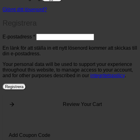
Glömt ditt lösenord?
Registrera
Obligatoriskt
E-postadress
*
En länk för att ställa in ett nytt lösenord kommer att skickas till
din e-postadress.
Your personal data will be used to support your experience
throughout this website, to manage access to your account,
and for other purposes described in our
integritetspolicy
.
Registrera
Review Your Cart
Add Coupon Code