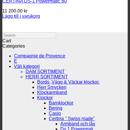
CERTINA DS-1 Powermatic 80
11 200.00
kr
Lägg till i varukorg
Search
Cart
Categories
Compagnie de Provence
E
Välj kategori
DAM SORTIMENT
HERR SORTIMENT
Bords ,Vägg & Väckar klockor.
Herr Smycken
Klockarmband
Klockor
Barnklockor
Bering
Casio
Certina " Swiss made"
Armband och lås
Ds 1 Powermati