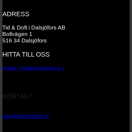
ADRESS
Tid & Doft i Dalsjöfors AB
Bollvägen 1
516 34 Dalsjöfors
HITTA TILL OSS
Karta / Vägbeskrivning »
KONTAKT
033 – 27 06 40
info@tidochdoft.se
Orgnr: 556537-7545