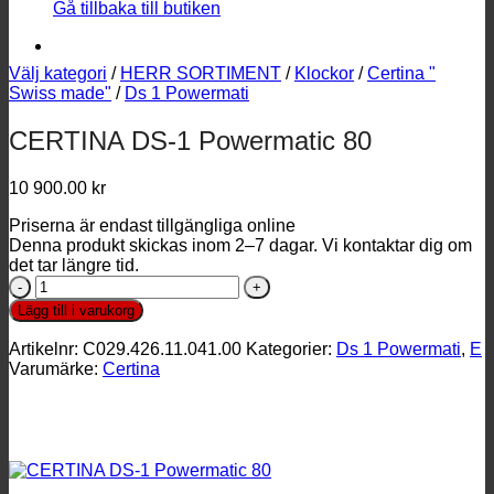
Gå tillbaka till butiken
Välj kategori
/
HERR SORTIMENT
/
Klockor
/
Certina "
Swiss made"
/
Ds 1 Powermati
CERTINA DS-1 Powermatic 80
10 900.00
kr
Priserna är endast tillgängliga online
Denna produkt skickas inom 2–7 dagar. Vi kontaktar dig om
det tar längre tid.
CERTINA
DS-
Lägg till i varukorg
1
Powermatic
Artikelnr:
C029.426.11.041.00
Kategorier:
Ds 1 Powermati
,
E
80
Varumärke:
Certina
mängd