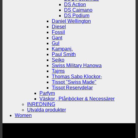
DS Action
DS Caimano
DS Podium
Daniel Wellington
Diesel
Fossil
Gant
Gul
Kampanj.
Paul Smith
Seiko
Swiss Military Hanowa
Tajms
Thomas Sabo Klockor-
Tissot "Swiss Made"
Tissot Reservdelar
Parfym
Väskor , Plånböcker & Necessärer
INREDNING
Utvalda produkter
Women