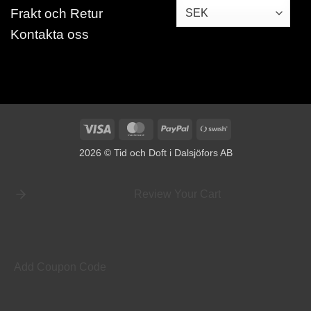
Frakt och Retur
Kontakta oss
Visa
MasterCard
PayPal
Swish
(SE)
2026 © Tid och Doft i Dalsjöfors AB
Review Your Cart
Add Coupon Code