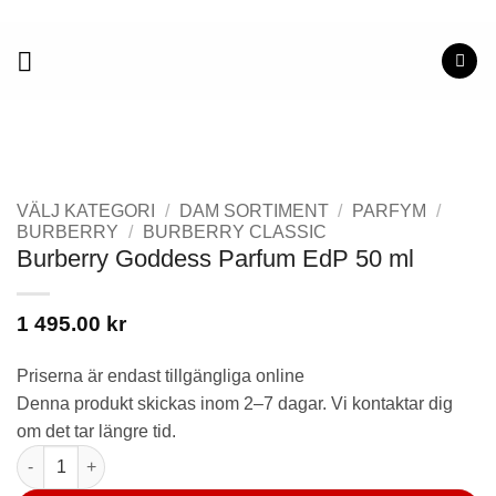
Skip
to
content
VÄLJ KATEGORI
/
DAM SORTIMENT
/
PARFYM
/
BURBERRY
/
BURBERRY CLASSIC
Burberry Goddess Parfum EdP 50 ml
1 495.00
kr
Priserna är endast tillgängliga online
Denna produkt skickas inom 2–7 dagar. Vi kontaktar dig
om det tar längre tid.
Burberry Goddess Parfum EdP 50 ml mängd