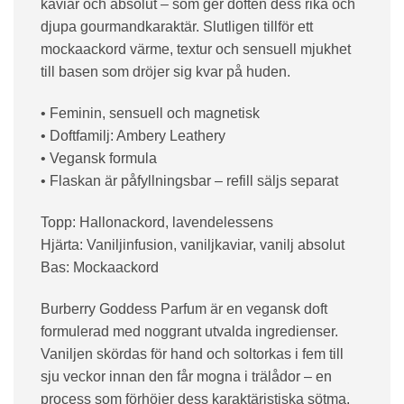
kaviar och absolut – som ger doften dess rika och
djupa gourmandkaraktär. Slutligen tillför ett
mockaackord värme, textur och sensuell mjukhet
till basen som dröjer sig kvar på huden.
• Feminin, sensuell och magnetisk
• Doftfamilj: Ambery Leathery
• Vegansk formula
• Flaskan är påfyllningsbar – refill säljs separat
Topp: Hallonackord, lavendelessens
Hjärta: Vaniljinfusion, vaniljkaviar, vanilj absolut
Bas: Mockaackord
Burberry Goddess Parfum är en vegansk doft
formulerad med noggrant utvalda ingredienser.
Vaniljen skördas för hand och soltorkas i fem till
sju veckor innan den får mogna i trälådor – en
process som förhöjer dess karaktäristiska sötma.