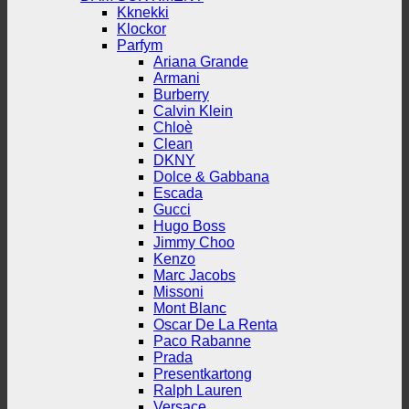
Kknekki
Klockor
Parfym
Ariana Grande
Armani
Burberry
Calvin Klein
Chloè
Clean
DKNY
Dolce & Gabbana
Escada
Gucci
Hugo Boss
Jimmy Choo
Kenzo
Marc Jacobs
Missoni
Mont Blanc
Oscar De La Renta
Paco Rabanne
Prada
Presentkartong
Ralph Lauren
Versace