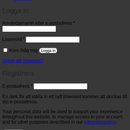
Logga in
Obligatoriskt
Användarnamn eller e-postadress
*
Obligatoriskt
Lösenord
*
Kom ihåg mig
Logga in
Glömt ditt lösenord?
Registrera
Obligatoriskt
E-postadress
*
En länk för att ställa in ett nytt lösenord kommer att skickas till
din e-postadress.
Your personal data will be used to support your experience
throughout this website, to manage access to your account,
and for other purposes described in our
integritetspolicy
.