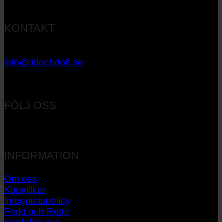
KONTAKT
033 – 27 06 40
info@tidochdoft.se
Orgnr: 556537-7545
FÖLJ OSS
INFORMATION
Om oss
Köpvillkor
Integritetspolicy
Frakt och Retur