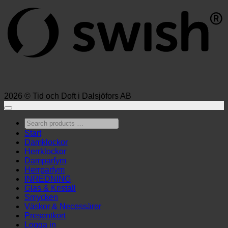
2026 © Tid och Doft i Dalsjöfors AB
Search
products
Start
…
Damklockor
Herrklockor
Damparfym
Herrparfym
INREDNING
Glas & Kristall
Smycken
Väskor & Necessärer
Presentkort
Logga in