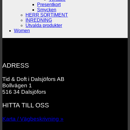
Presentkort
Smycken
HERR SORTIMENT
INREDNING
Utvalda produkter
Women
ADRESS
Tid & Doft i Dalsjöfors AB
Bollvägen 1
516 34 Dalsjöfors
HITTA TILL OSS
Karta / Vägbeskrivning »