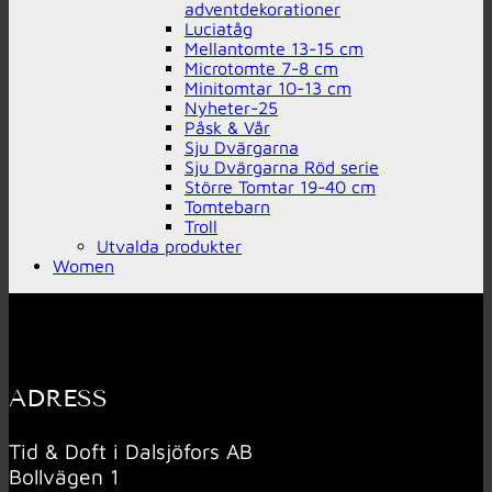
adventdekorationer
Luciatåg
Mellantomte 13-15 cm
Microtomte 7-8 cm
Minitomtar 10-13 cm
Nyheter-25
Påsk & Vår
Sju Dvärgarna
Sju Dvärgarna Röd serie
Större Tomtar 19-40 cm
Tomtebarn
Troll
Utvalda produkter
Women
ADRESS
Tid & Doft i Dalsjöfors AB
Bollvägen 1