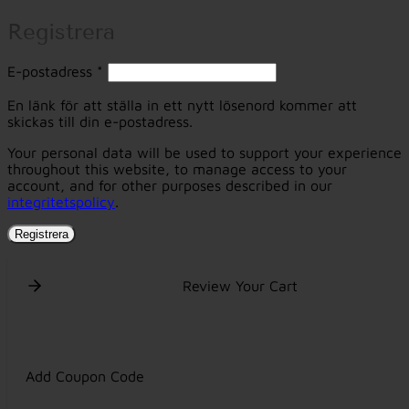
Registrera
Obligatoriskt
E-postadress
*
En länk för att ställa in ett nytt lösenord kommer att
skickas till din e-postadress.
Your personal data will be used to support your experience
throughout this website, to manage access to your
account, and for other purposes described in our
integritetspolicy
.
Registrera
Review Your Cart
Add Coupon Code