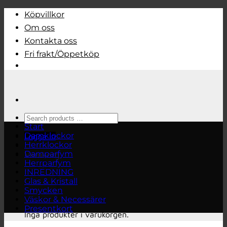
Skip
Köpvillkor
to
Om oss
content
Kontakta oss
Fri frakt/Öppetköp
Search
products
Start
…
Damklockor
Logga in
Herrklockor
Damparfym
Varukorg
Herrparfym
INREDNING
Glas & Kristall
Smycken
Väskor & Necessärer
Presentkort
Inga produkter i varukorgen.