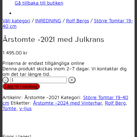
Gå tillbaka till butiken
Välj kategori
/
INREDNING
/
Rolf Bergs
/
Större Tomtar 19-
40 cm
Årstomte -2021 med Julkrans
1 495.00 kr
Priserna är endast tillgängliga online
Denna produkt skickas inom 2–7 dagar. Vi kontaktar dig
om det tar längre tid.
Årstomte
-2021
Lägg till i varukorg
med
Julkrans
Artikelnr:
Årstomte -2021
Kategori:
Större Tomtar 19-40
mängd
cm
Etiketter:
Årstomte -2024 med Vinterhar
,
Rolf Berg
,
Tomte
,
v-ljus
Finns i lager!