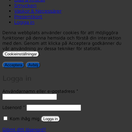
Smycken
Väskor & Necessärer
Presentkort
Logga in
Denna webbplats använder cookies för att möjliggöra
funktioner på denna hemsida och förstå din interaktion
med den. Genom att klicka på Acceptera godkänner du
vår användning av dessa tekniker för statistik.
.
Cookieinställningar
Acceptera
Avböj
Logga in
Obligatoriskt
Användarnamn eller e-postadress
*
Obligatoriskt
Lösenord
*
Kom ihåg mig
Logga in
Glömt ditt lösenord?