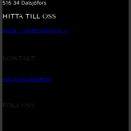
516 34 Dalsjöfors
HITTA TILL OSS
Karta / Vägbeskrivning »
KONTAKT
033 – 27 06 40
info@tidochdoft.se
Orgnr: 556537-7545
FÖLJ OSS