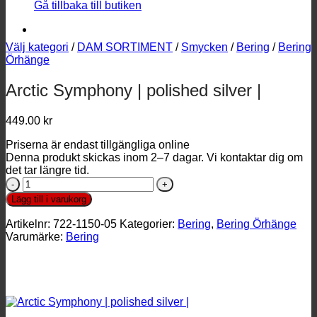
Gå tillbaka till butiken
Välj kategori
/
DAM SORTIMENT
/
Smycken
/
Bering
/
Bering
Örhänge
Arctic Symphony | polished silver |
449.00
kr
Priserna är endast tillgängliga online
Denna produkt skickas inom 2–7 dagar. Vi kontaktar dig om
det tar längre tid.
Arctic
Symphony
Lägg till i varukorg
|
polished
Artikelnr:
722-1150-05
Kategorier:
Bering
,
Bering Örhänge
silver
Varumärke:
Bering
|
mängd