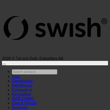
S
(
2026 © Tid och Doft i Dalsjöfors AB
Search
products
Start
…
Damklockor
Herrklockor
Damparfym
Herrparfym
INREDNING
Glas & Kristall
Smycken