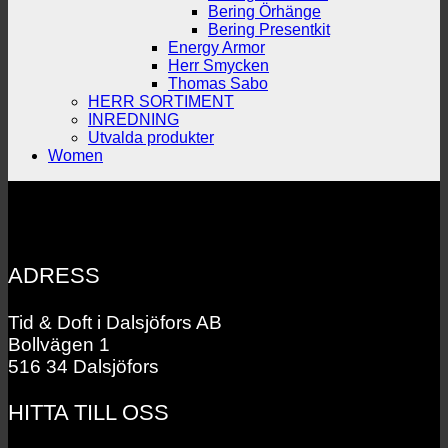
Bering Örhänge
Bering Presentkit
Energy Armor
Herr Smycken
Thomas Sabo
HERR SORTIMENT
INREDNING
Utvalda produkter
Women
ADRESS
Tid & Doft i Dalsjöfors AB
Bollvägen 1
516 34 Dalsjöfors
HITTA TILL OSS