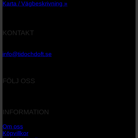
Karta / Vägbeskrivning »
KONTAKT
033 – 27 06 40
info@tidochdoft.se
Orgnr: 556537-7545
FÖLJ OSS
INFORMATION
Om oss
Köpvillkor