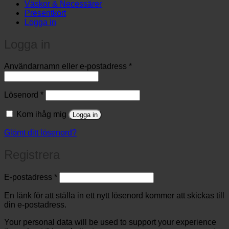
Väskor & Necessärer
Presentkort
Logga in
Logga in
Obligatoriskt
Användarnamn eller e-postadress
*
Obligatoriskt
Lösenord
*
Kom ihåg mig
Logga in
Glömt ditt lösenord?
Registrera
Obligatoriskt
E-postadress
*
En länk för att ställa in ett nytt lösenord kommer att skickas till
din e-postadress.
Your personal data will be used to support your experience