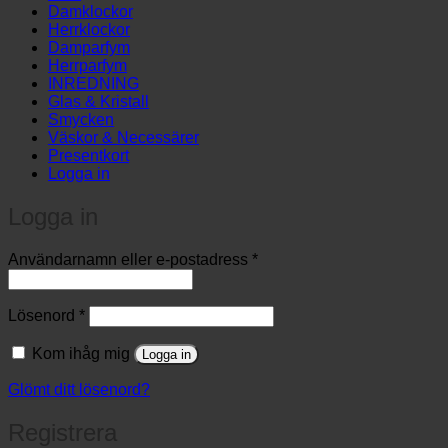
…
Damklockor
Herrklockor
Damparfym
Herrparfym
INREDNING
Glas & Kristall
Smycken
Väskor & Necessärer
Presentkort
Logga in
Logga in
Obligatoriskt
Användarnamn eller e-postadress
*
Obligatoriskt
Lösenord
*
Kom ihåg mig
Logga in
Glömt ditt lösenord?
Registrera