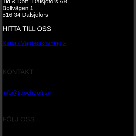
Tid & Doft i Dalsjöfors AB
Bollvägen 1
516 34 Dalsjöfors
HITTA TILL OSS
Karta / Vägbeskrivning »
KONTAKT
033 – 27 06 40
info@tidochdoft.se
Orgnr: 556537-7545
FÖLJ OSS