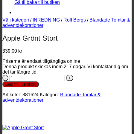
Gå tillbaka till butiken
Välj kategori
/
INREDNING
/
Rolf Bergs
/
Blandade Tomtar &
adventdekorationer
Äpple Grönt Stort
339.00
kr
Priserna är endast tillgängliga online
Denna produkt skickas inom 2–7 dagar. Vi kontaktar dig om
det tar längre tid.
Äpple
Grönt
Lägg till i varukorg
Stort
mängd
Artikelnr:
881624
Kategori:
Blandade Tomtar &
adventdekorationer