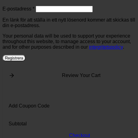
Obligatoriskt
E-postadress
*
En länk för att ställa in ett nytt lösenord kommer att skickas till
din e-postadress.
Your personal data will be used to support your experience
throughout this website, to manage access to your account,
and for other purposes described in our
integritetspolicy
.
Registrera
Review Your Cart
Add Coupon Code
Subtotal
Checkout