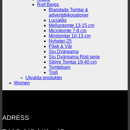
Rolf Bergs
Blandade Tomtar &
adventdekorationer
Luciatåg
Mellantomte 13-15 cm
Microtomte 7-8 cm
Minitomtar 10-13 cm
Nyheter-25
Påsk & Vår
Sju Dvärgarna
Sju Dvärgarna Röd serie
Större Tomtar 19-40 cm
Tomtebarn
Troll
Utvalda produkter
Women
ADRESS