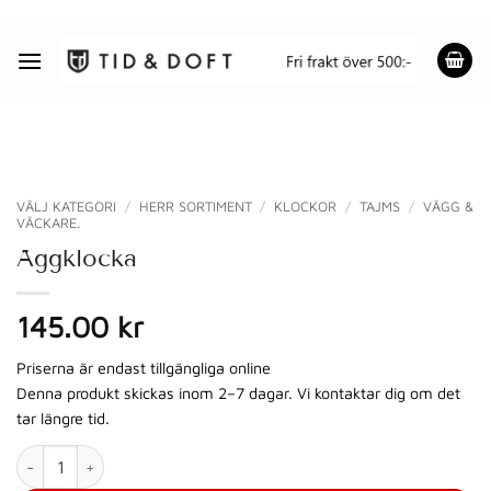
Skip
to
content
VÄLJ KATEGORI
/
HERR SORTIMENT
/
KLOCKOR
/
TAJMS
/
VÄGG &
VÄCKARE.
Äggklocka
145.00 kr
Priserna är endast tillgängliga online
Denna produkt skickas inom 2–7 dagar. Vi kontaktar dig om det
tar längre tid.
Äggklocka mängd